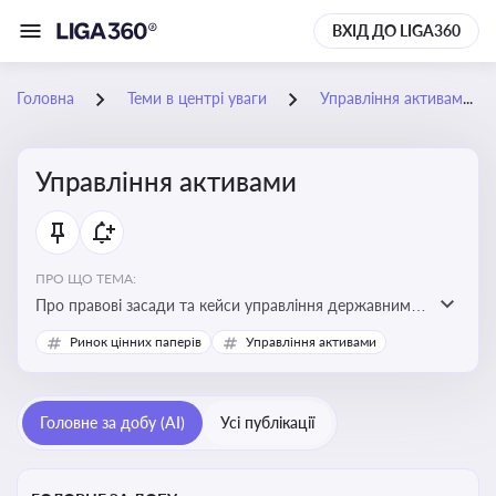
ВХІД ДО LIGA360
Головна
Теми в центрі уваги
Управління активами
Управління активами
ПРО ЩО ТЕМА:
Про правові засади та кейси управління державними,
комунальними та корпоративними активами, для
Ринок цінних паперів
Управління активами
юристів і керівників, які відповідають за збереження
та ефективне використання майна підприємств і
держави
Головне за добу (AI)
Усі публікації