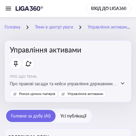
ВХІД ДО LIGA360
Головна
Теми в центрі уваги
Управління активами
Управління активами
ПРО ЩО ТЕМА:
Про правові засади та кейси управління державними,
комунальними та корпоративними активами, для
Ринок цінних паперів
Управління активами
юристів і керівників, які відповідають за збереження
та ефективне використання майна підприємств і
держави
Головне за добу (AI)
Усі публікації