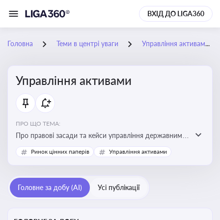
ВХІД ДО LIGA360
Головна
Теми в центрі уваги
Управління активами
Управління активами
ПРО ЩО ТЕМА:
Про правові засади та кейси управління державними,
комунальними та корпоративними активами, для
Ринок цінних паперів
Управління активами
юристів і керівників, які відповідають за збереження
та ефективне використання майна підприємств і
держави
Головне за добу (AI)
Усі публікації