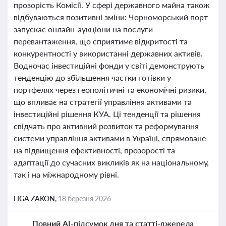
прозорість Комісії. У сфері державного майна також
відбуваються позитивні зміни: Чорноморський порт
запускає онлайн-аукціони на послуги
перевантаження, що сприятиме відкритості та
конкурентності у використанні державних активів.
Водночас інвестиційні фонди у світі демонструють
тенденцію до збільшення частки готівки у
портфелях через геополітичні та економічні ризики,
що впливає на стратегії управління активами та
інвестиційні рішення КУА. Ці тенденції та рішення
свідчать про активний розвиток та реформування
системи управління активами в Україні, спрямоване
на підвищення ефективності, прозорості та
адаптації до сучасних викликів як на національному,
так і на міжнародному рівні.
LIGA ZAKON,
18 березня 2026
Повний AI-підсумок дня та статті-джерела