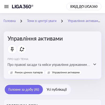
ВХІД ДО LIGA360
Головна
Теми в центрі уваги
Управління активами
Управління активами
ПРО ЩО ТЕМА:
Про правові засади та кейси управління державними,
комунальними та корпоративними активами, для
Ринок цінних паперів
Управління активами
юристів і керівників, які відповідають за збереження
та ефективне використання майна підприємств і
держави
Головне за добу (AI)
Усі публікації