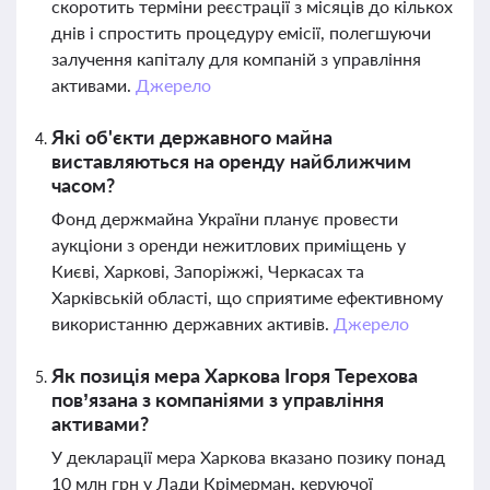
скоротить терміни реєстрації з місяців до кількох
днів і спростить процедуру емісії, полегшуючи
залучення капіталу для компаній з управління
активами.
Джерело
Які об'єкти державного майна
виставляються на оренду найближчим
часом?
Фонд держмайна України планує провести
аукціони з оренди нежитлових приміщень у
Києві, Харкові, Запоріжжі, Черкасах та
Харківській області, що сприятиме ефективному
використанню державних активів.
Джерело
Як позиція мера Харкова Ігоря Терехова
пов’язана з компаніями з управління
активами?
У декларації мера Харкова вказано позику понад
10 млн грн у Лади Крімерман, керуючої