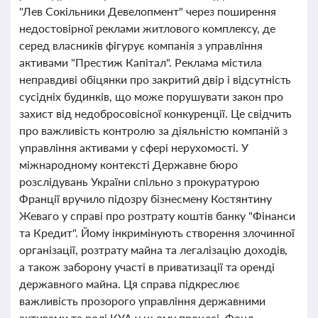
"Лев Сокільники Девелопмент" через поширення
недостовірної реклами житлового комплексу, де
серед власників фігурує компанія з управління
активами "Престиж Капітал". Реклама містила
неправдиві обіцянки про закритий двір і відсутність
сусідніх будинків, що може порушувати закон про
захист від недобросовісної конкуренції. Це свідчить
про важливість контролю за діяльністю компаній з
управління активами у сфері нерухомості. У
міжнародному контексті Державне бюро
розслідувань України спільно з прокуратурою
Франції вручило підозру бізнесмену Костянтину
Жеваго у справі про розтрату коштів банку "Фінанси
та Кредит". Йому інкримінують створення злочинної
організації, розтрату майна та легалізацію доходів,
а також заборону участі в приватизації та оренді
державного майна. Ця справа підкреслює
важливість прозорого управління державними
активами та ролі КУА у цьому процесі. Фонд