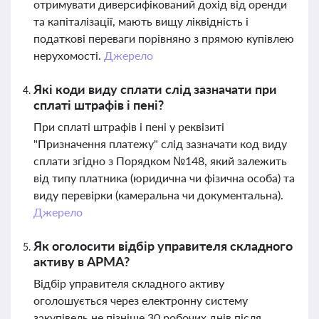
отримувати диверсифікований дохід від оренди
та капіталізації, мають вищу ліквідність і
податкові переваги порівняно з прямою купівлею
нерухомості.
Джерело
Які коди виду сплати слід зазначати при
сплаті штрафів і пені?
При сплаті штрафів і пені у реквізиті
"Призначення платежу" слід зазначати код виду
сплати згідно з Порядком №148, який залежить
від типу платника (юридична чи фізична особа) та
виду перевірки (камеральна чи документальна).
Джерело
Як оголосити відбір управителя складного
активу в АРМА?
Відбір управителя складного активу
оголошується через електронну систему
закупівель не пізніше 30 робочих днів після