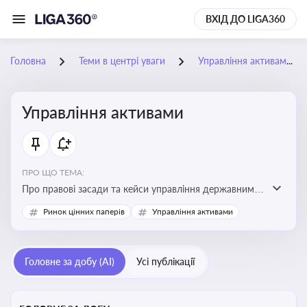
ВХІД ДО LIGA360
Головна
Теми в центрі уваги
Управління активами
Управління активами
ПРО ЩО ТЕМА:
Про правові засади та кейси управління державними,
комунальними та корпоративними активами, для
Ринок цінних паперів
Управління активами
юристів і керівників, які відповідають за збереження
та ефективне використання майна підприємств і
держави
Головне за добу (AI)
Усі публікації