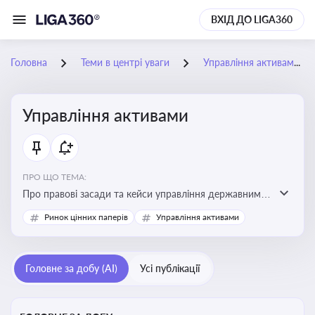
ВХІД ДО LIGA360
Головна
Теми в центрі уваги
Управління активами
Управління активами
ПРО ЩО ТЕМА:
Про правові засади та кейси управління державними,
комунальними та корпоративними активами, для
Ринок цінних паперів
Управління активами
юристів і керівників, які відповідають за збереження
та ефективне використання майна підприємств і
держави
Головне за добу (AI)
Усі публікації