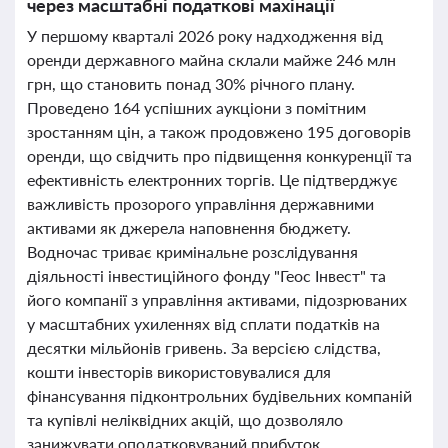
через масштабні податкові махінації
У першому кварталі 2026 року надходження від
оренди державного майна склали майже 246 млн
грн, що становить понад 30% річного плану.
Проведено 164 успішних аукціони з помітним
зростанням цін, а також продовжено 195 договорів
оренди, що свідчить про підвищення конкуренції та
ефективність електронних торгів. Це підтверджує
важливість прозорого управління державними
активами як джерела наповнення бюджету.
Водночас триває кримінальне розслідування
діяльності інвестиційного фонду "Геос Інвест" та
його компанії з управління активами, підозрюваних
у масштабних ухиленнях від сплати податків на
десятки мільйонів гривень. За версією слідства,
кошти інвесторів використовувалися для
фінансування підконтрольних будівельних компаній
та купівлі неліквідних акцій, що дозволяло
занижувати оподатковуваний прибуток.