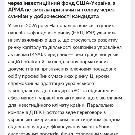
через інвестиційний фонд США-Україна, а
АРМА не змогла призначити голову через
сумніви у доброчесності кандидата
У квітні 2026 року Національна комісія з цінних
паперів та фондового ринку (НКЦПФР) ухвалила
низку важливих рішень, що стосуються розвитку
ринку капіталу та діяльності компаній з управління
активами (КУА). Серед них — реєстрація випусків
акцій і облігацій, затвердження нормативних
документів та призначення ключових посадових
осіб у професійних учасниках ринку. Ці кроки
спрямовані на адаптацію українського
законодавства до стандартів ЄС та підвищення
ефективності управління активами, що є важливим
для інвестиційного клімату країни. Паралельно
компанія ДТЕК Нафтогаз веде переговори з
українсько-американським інвестиційним фондом
відновлення щодо фінансування масштабних
енергетичних проєктів. Фонд, створений у межах