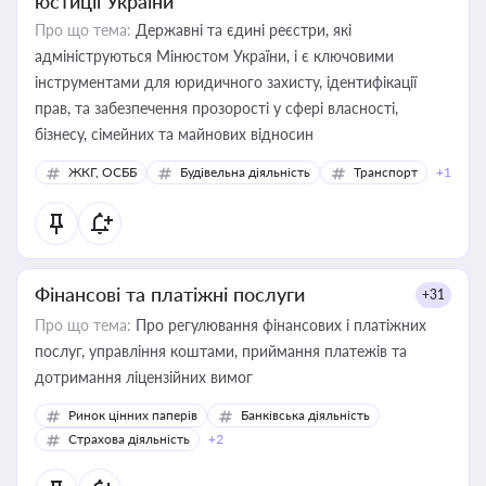
юстиції України
Про що тема:
Державні та єдині реєстри, які
адмініструються Мінюстом України, і є ключовими
інструментами для юридичного захисту, ідентифікації
прав, та забезпечення прозорості у сфері власності,
бізнесу, сімейних та майнових відносин
ЖКГ, ОСББ
Будівельна діяльність
Транспорт
+1
Фінансові та платіжні послуги
+31
Про що тема:
Про регулювання фінансових і платіжних
послуг, управління коштами, приймання платежів та
дотримання ліцензійних вимог
Ринок цінних паперів
Банківська діяльність
Страхова діяльність
+2