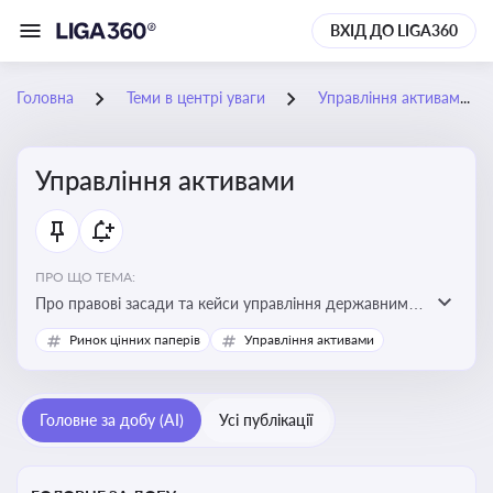
ВХІД ДО LIGA360
Головна
Теми в центрі уваги
Управління активами
Управління активами
ПРО ЩО ТЕМА:
Про правові засади та кейси управління державними,
комунальними та корпоративними активами, для
Ринок цінних паперів
Управління активами
юристів і керівників, які відповідають за збереження
та ефективне використання майна підприємств і
держави
Головне за добу (AI)
Усі публікації