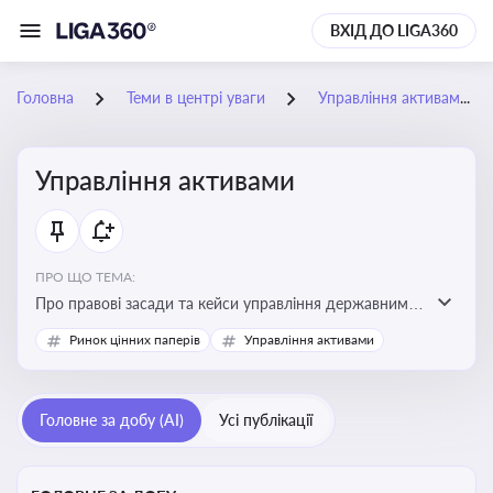
ВХІД ДО LIGA360
Головна
Теми в центрі уваги
Управління активами
Управління активами
ПРО ЩО ТЕМА:
Про правові засади та кейси управління державними,
комунальними та корпоративними активами, для
Ринок цінних паперів
Управління активами
юристів і керівників, які відповідають за збереження
та ефективне використання майна підприємств і
держави
Головне за добу (AI)
Усі публікації