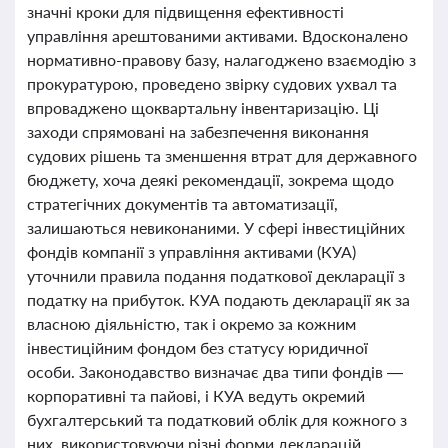
значні кроки для підвищення ефективності
управління арештованими активами. Вдосконалено
нормативно-правову базу, налагоджено взаємодію з
прокуратурою, проведено звірку судових ухвал та
впроваджено щоквартальну інвентаризацію. Ці
заходи спрямовані на забезпечення виконання
судових рішень та зменшення втрат для державного
бюджету, хоча деякі рекомендації, зокрема щодо
стратегічних документів та автоматизації,
залишаються невиконаними. У сфері інвестиційних
фондів компанії з управління активами (КУА)
уточнили правила подання податкової декларації з
податку на прибуток. КУА подають декларації як за
власною діяльністю, так і окремо за кожним
інвестиційним фондом без статусу юридичної
особи. Законодавство визначає два типи фондів —
корпоративні та пайові, і КУА ведуть окремий
бухгалтерський та податковий облік для кожного з
них, використовуючи різні форми декларацій.