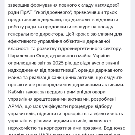
завершив формування повного складу наглядової
ради ПрАТ "Укргідроенерго", призначивши трьох
представників держави, що дозволить відновити
роботу ради та продовжити конкурс на посаду
генерального директора. Цей крок є важливим для
ефективного управління об'єктами державної
власності та розвитку гідроенергетичного сектору.
Паралельно Фонд державного майна України
оприлюднив звіт за 2025 рік, де відзначено значні
надходження від приватизації, оренди державного
майна та реалізації санкційних активів, що свідчить
про активне розпорядження державними активами.
Кабмін також затвердив примірні договори
управління арештованими активами, розроблені
АРМА, що має уніфікувати процедури відбору
управителів, підвищити прозорість та ефективність
управління різними видами активів, включно з
нерухомістю та корпоративними правами. Водночас
дослідження НАЗК виявило, що сфера управління