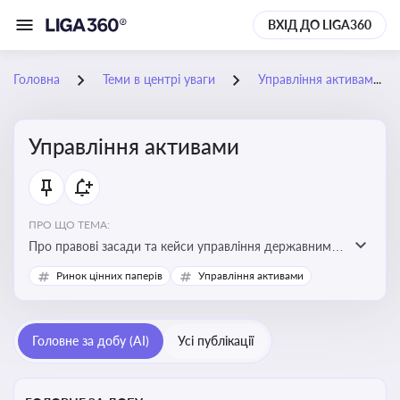
ВХІД ДО LIGA360
Головна
Теми в центрі уваги
Управління активами
Управління активами
ПРО ЩО ТЕМА:
Про правові засади та кейси управління державними,
комунальними та корпоративними активами, для
Ринок цінних паперів
Управління активами
юристів і керівників, які відповідають за збереження
та ефективне використання майна підприємств і
держави
Головне за добу (AI)
Усі публікації