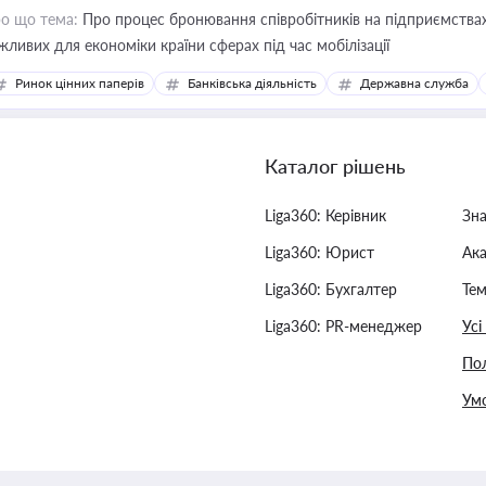
о що тема:
Про процес бронювання співробітників на підприємствах,
жливих для економіки країни сферах під час мобілізації
Ринок цінних паперів
Банківська діяльність
Державна служба
Каталог рішень
Liga360: Керівник
Зн
Liga360: Юрист
Ак
Liga360: Бухгалтер
Тем
Liga360: PR-менеджер
Усі
Пол
Умо