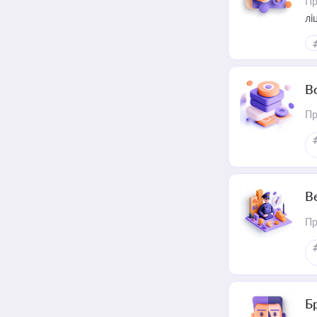
Пр
лі
В
Пр
В
Пр
Б