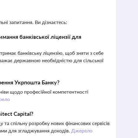
ьні запитання. Ви дізнаєтесь:
имання банківської ліцензії для
отримає банківську ліцензію, щоб зняти з себе
вважає державною необхідністю для сільської
рення Укрпошта Банку?
мніви щодо професійної компетентності
рело
tect Capital?
 та спільну розробку нових фінансових сервісів
тами для згладжування доходів.
Джерело