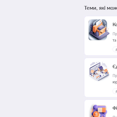
Теми, які мож
К
Пр
та
Є
Пр
юр
Ф