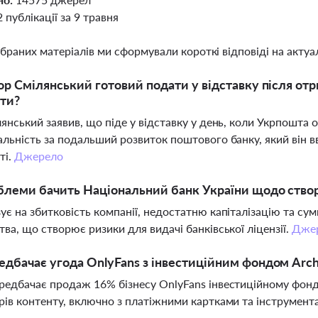
2 публікації за 9 травня
ібраних матеріалів ми сформували короткі відповіді на актуал
ор Смілянський готовий подати у відставку після отр
ти?
лянський заявив, що піде у відставку у день, коли Укрпошта 
альність за подальший розвиток поштового банку, який він 
ті.
Джерело
блеми бачить Національний банк України щодо ство
ує на збитковість компанії, недостатню капіталізацію та су
тва, що створює ризики для видачі банківської ліцензії.
Дже
дбачає угода OnlyFans з інвестиційним фондом Archi
редбачає продаж 16% бізнесу OnlyFans інвестиційному фонду
рів контенту, включно з платіжними картками та інструмен