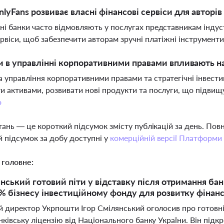
lyFans розвиває власні фінансові сервіси для авторів
ні банки часто відмовляють у послугах представникам індус
ервіси, щоб забезпечити авторам зручні платіжні інструменти 
и в управлінні корпоративними правами впливають н
 управління корпоративними правами та стратегічні інвест
и активами, розвивати нові продукти та послуги, що підвищ
о
тань — це короткий підсумок змісту публікацій за день. По
 підсумок за добу доступні у
комерційній версії Платформи
 головне:
янський готовий піти у відставку після отримання бан
% бізнесу інвестиційному фонду для розвитку фінанс
 директор Укрпошти Ігор Смілянський оголосив про готовніс
ківську ліцензію від Національного банку України. Він під