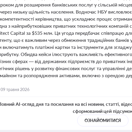
оком для розширення банківських послуг у сільській місцево
через низьку щільність населення. Водночас НБУ висловлює
 компетентності керівництва, що ускладнює процес отримання
дна з найприбутковіших приватних технологічних компаній с
tect Capital за $535 млн. Ця угода передбачає співпрацю дл
тенту, що є важливим через обмеження традиційних банків у
си включатимуть платіжні картки та інструменти для згладж
рибутку. Обидва кейси ілюструють важливість ефективного
різних сферах — від державних підприємств до приватних і
гічних рішень у розвитку фінансових послуг та управлінні 
 майном та розпорядження активами, включно з орендою де
,
09 травня 2026
Повний AI-огляд дня та посилання на всі новини, статті, віде
сформований цей підсумо
ОЗНАЙОМИТИСЯ