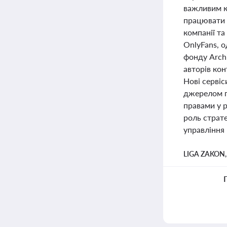
важливим кр
працювати 
компанії та
OnlyFans, о
фонду Archi
авторів кон
Нові серві
джерелом п
правами у 
роль страте
управління
LIGA ZAKON