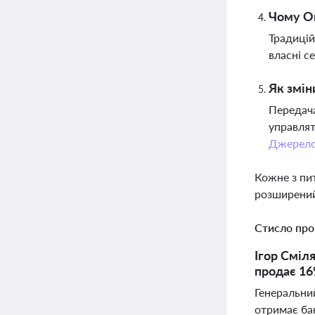
Чому On
Традицій
власні с
Як змін
Передача
управлят
Джерел
Кожне з пи
розширений
Стисло про
Ігор Сміл
продає 16
Генеральний
отримає бан