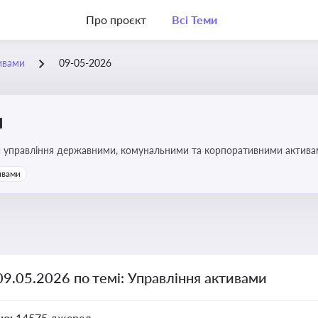
Про проєкт
Всі Теми
ивами
09-05-2026
и
и управління державними, комунальними та корпоративними активами, 
икористання майна підприємств і держави
ивами
09.05.2026 по темі: Управління активами
но:
14575 джерел