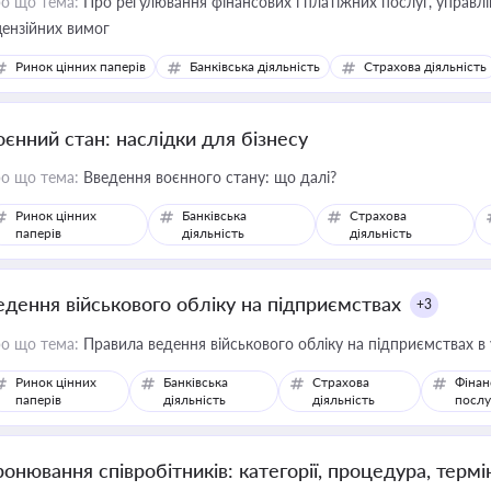
о що тема:
Про регулювання фінансових і платіжних послуг, управління коштами, приймання платежів та дотримання
цензійних вимог
Ринок цінних паперів
Банківська діяльність
Страхова діяльність
оєнний стан: наслідки для бізнесу
о що тема:
Введення воєнного стану: що далі?
Ринок цінних
Банківська
Страхова
паперів
діяльність
діяльність
едення військового обліку на підприємствах
+3
о що тема:
Правила ведення військового обліку на підприємствах в
Ринок цінних
Банківська
Страхова
Фінан
паперів
діяльність
діяльність
послу
ронювання співробітників: категорії, процедура, термі