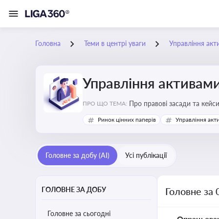
Головна
Теми в центрі уваги
Управління акт
Управління активам
Про правові засади та кейс
ПРО ЩО ТЕМА:
збереження та ефективне в
Ринок цінних паперів
Управління акт
Головне за добу (AI)
Усі публікації
ГОЛОВНЕ ЗА ДОБУ
Головне за 
Головне за сьогодні
Опрацьова