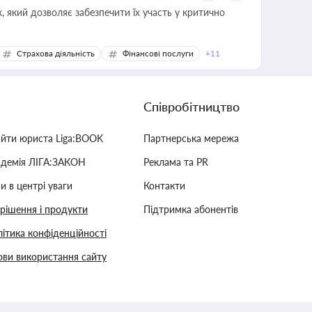
 який дозволяє забезпечити їх участь у критично
Страхова діяльність
Фінансові послуги
+11
Співробітництво
айти юриста Liga:BOOK
Партнерська мережа
адемія ЛІГА:ЗАКОН
Реклама та PR
и в центрі уваги
Контакти
 рішення і продукти
Підтримка абонентів
ітика конфіденційності
ви використання сайту