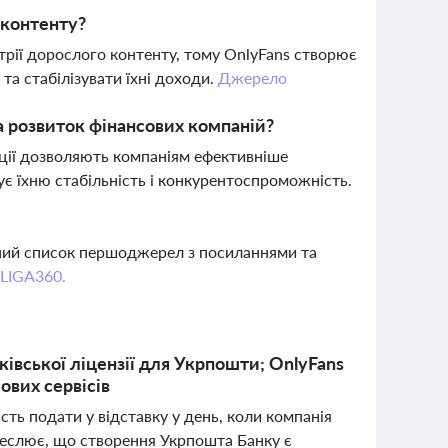
 контенту?
трії дорослого контенту, тому OnlyFans створює
та стабілізувати їхні доходи.
Джерело
а розвиток фінансових компаній?
иції дозволяють компаніям ефективніше
ує їхню стабільність і конкурентоспроможність.
вний список першоджерел з посиланнями та
 LIGA360.
ківської ліцензії для Укрпошти; OnlyFans
ових сервісів
ть подати у відставку у день, коли компанія
креслює, що створення Укрпошта Банку є