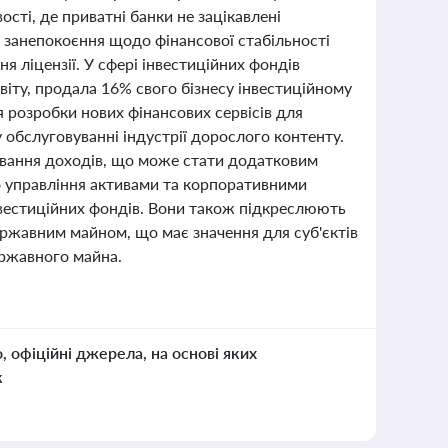
сті, де приватні банки не зацікавлені
 занепокоєння щодо фінансової стабільності
 ліцензії. У сфері інвестиційних фондів
віту, продала 16% свого бізнесу інвестиційному
я розробки нових фінансових сервісів для
 обслуговуванні індустрії дорослого контенту.
ування доходів, що може стати додатковим
 управління активами та корпоративними
нвестиційних фондів. Вони також підкреслюють
державним майном, що має значення для суб'єктів
ржавного майна.
о, офіційні джерела, на основі яких
к