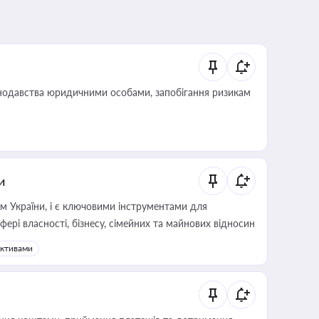
нодавства юридичними особами, запобігання ризикам
и
м України, і є ключовими інструментами для
фері власності, бізнесу, сімейних та майнових відносин
активами