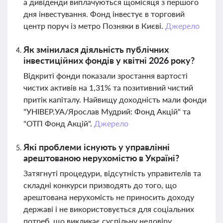
а дивіденди виплачуються щомісяця з першого
дня інвестування. Фонд інвестує в торговий
центр поруч із метро Позняки в Києві.
Джерело
Як змінилася діяльність публічних
інвестиційних фондів у квітні 2026 року?
Відкриті фонди показали зростання вартості
чистих активів на 1,31% та позитивний чистий
притік капіталу. Найвищу доходність мали фонди
"УНІВЕР.УА/Ярослав Мудрий: Фонд Акцій" та
"ОТП Фонд Акцій".
Джерело
Які проблеми існують у управлінні
арештованою нерухомістю в Україні?
Затягнуті процедури, відсутність управителів та
складні конкурси призводять до того, що
арештована нерухомість не приносить доходу
державі і не використовується для соціальних
потреб, що викликає суспільну недовіру.