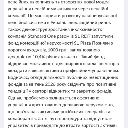
пенсійних накопичень та створення нової моделі
управління пенсійними активами через пенсійні
компанії. Це має сприяти розвитку накопичувальної
пенсійної системи в Україні. Інвестиційний ринок
також демонструє зростання інклюзивності:
компанія Standard One разом із S1 REIT запустили
фонд комерційної нерухомості S1 Plaza Позняки з
порогом входу від 1000 грн і запланованою
дохідністю 10,4% річних у валюті. Такий фонд
відкриває можливості для широкого кола інвесторів
вкладати в якісні активи з професійним управлінням.
Водночас, огляд діяльності публічних інвестиційних
фондів за квітень 2026 року свідчить про позитивні
тенденції у секторі відкритих та закритих фондів.
Однак, проблемою залишається ефективне
управління арештованою державою нерухомістю,
що пов’язана з активами російських генералів та
колаборантів. Затягнуті процедури та відсутність
управителів призводять до втрати вартості активів і