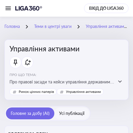
ВХІД ДО LIGA360
Головна
Теми в центрі уваги
Управління активами
Управління активами
ПРО ЩО ТЕМА:
Про правові засади та кейси управління державними,
комунальними та корпоративними активами, для
Ринок цінних паперів
Управління активами
юристів і керівників, які відповідають за збереження
та ефективне використання майна підприємств і
держави
Головне за добу (AI)
Усі публікації