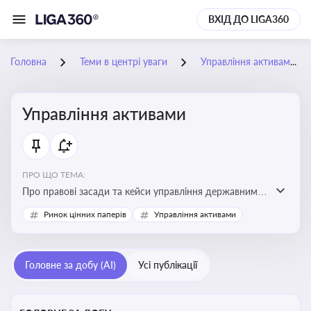
ВХІД ДО LIGA360
Головна
Теми в центрі уваги
Управління активами
Управління активами
ПРО ЩО ТЕМА:
Про правові засади та кейси управління державними,
комунальними та корпоративними активами, для
Ринок цінних паперів
Управління активами
юристів і керівників, які відповідають за збереження
та ефективне використання майна підприємств і
держави
Головне за добу (AI)
Усі публікації