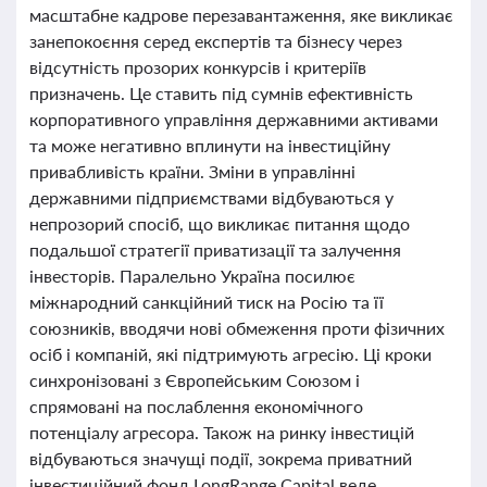
масштабне кадрове перезавантаження, яке викликає
занепокоєння серед експертів та бізнесу через
відсутність прозорих конкурсів і критеріїв
призначень. Це ставить під сумнів ефективність
корпоративного управління державними активами
та може негативно вплинути на інвестиційну
привабливість країни. Зміни в управлінні
державними підприємствами відбуваються у
непрозорий спосіб, що викликає питання щодо
подальшої стратегії приватизації та залучення
інвесторів. Паралельно Україна посилює
міжнародний санкційний тиск на Росію та її
союзників, вводячи нові обмеження проти фізичних
осіб і компаній, які підтримують агресію. Ці кроки
синхронізовані з Європейським Союзом і
спрямовані на послаблення економічного
потенціалу агресора. Також на ринку інвестицій
відбуваються значущі події, зокрема приватний
інвестиційний фонд LongRange Capital веде