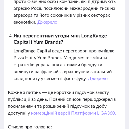
проти фізичних осіб і компаній, які підтримують
агресію Росії, посилюючи міжнародний тиск на
агресора та його союзників у різних секторах
економіки.
Джерело
Які перспективи угоди між LongRange
Capital і Yum Brands?
LongRange Capital веде переговори про купівлю
Pizza Hut у Yum Brands. Угода може змінити
стратегію управління активами бренду та
вплинути на франчайзі, враховуючи загальний
спад попиту у сегменті фаст-фуду.
Джерело
Кожне з питань — це короткий підсумок змісту
публікацій за день. Повний список першоджерел з
посиланнями та розширений підсумок за добу
доступні у
комерційній версії Платформи LIGA360.
Стисло про головне: