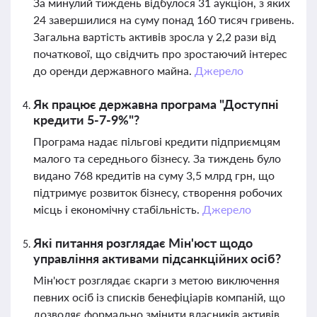
За минулий тиждень відбулося 31 аукціон, з яких
24 завершилися на суму понад 160 тисяч гривень.
Загальна вартість активів зросла у 2,2 рази від
початкової, що свідчить про зростаючий інтерес
до оренди державного майна.
Джерело
Як працює державна програма "Доступні
кредити 5-7-9%"?
Програма надає пільгові кредити підприємцям
малого та середнього бізнесу. За тиждень було
видано 768 кредитів на суму 3,5 млрд грн, що
підтримує розвиток бізнесу, створення робочих
місць і економічну стабільність.
Джерело
Які питання розглядає Мін'юст щодо
управління активами підсанкційних осіб?
Мін'юст розглядає скарги з метою виключення
певних осіб із списків бенефіціарів компаній, що
дозволяє формально змінити власників активів.