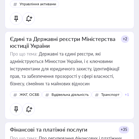
Управління активами
Єдині та Державні реєстри Міністерства
+2
юстиції України
Про що тема:
Державні та єдині реєстри, які
адмініструються Мінюстом України, і є ключовими
інструментами для юридичного захисту, ідентифікації
прав, та забезпечення прозорості у сфері власності,
бізнесу, сімейних та майнових відносин
ЖКГ, ОСББ
Будівельна діяльність
Транспорт
+1
Фінансові та платіжні послуги
+35
Про що тема:
Про регулювання фінансових і платіжних