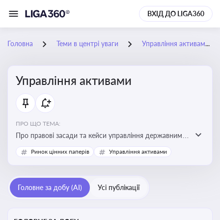
ВХІД ДО LIGA360
Головна
Теми в центрі уваги
Управління активами
Управління активами
ПРО ЩО ТЕМА:
Про правові засади та кейси управління державними,
комунальними та корпоративними активами, для
Ринок цінних паперів
Управління активами
юристів і керівників, які відповідають за збереження
та ефективне використання майна підприємств і
держави
Головне за добу (AI)
Усі публікації