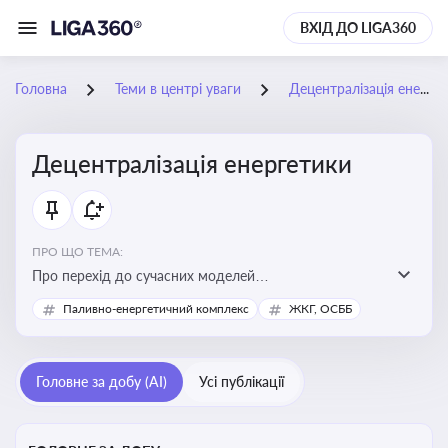
ВХІД ДО LIGA360
Головна
Теми в центрі уваги
Децентралізація енергетики
Децентралізація енергетики
ПРО ЩО ТЕМА:
Про перехід до сучасних моделей
енергозабезпечення, де виробництво електроенергії
Паливно-енергетичний комплекс
ЖКГ, ОСББ
здійснюється ближче до споживача. Це важливо для
підвищення енергонезалежності громад, зменшення
втрат при транспортуванні енергії та стимулювання
Головне за добу (AI)
Усі публікації
розвитку відновлюваних джерел