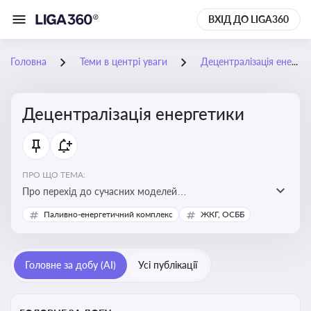
ВХІД ДО LIGA360
Головна
Теми в центрі уваги
Децентралізація енергетики
Децентралізація енергетики
ПРО ЩО ТЕМА:
Про перехід до сучасних моделей
енергозабезпечення, де виробництво електроенергії
Паливно-енергетичний комплекс
ЖКГ, ОСББ
здійснюється ближче до споживача. Це важливо для
підвищення енергонезалежності громад, зменшення
втрат при транспортуванні енергії та стимулювання
Головне за добу (AI)
Усі публікації
розвитку відновлюваних джерел