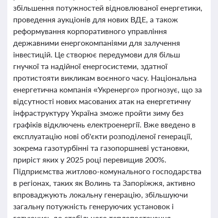
збільшення потужностей відновлюваної енергетики,
проведення аукціонів для нових ВДЕ, а також
реформування корпоративного управління
державними енергокомпаніями для залучення
інвестицій. Це створює передумови для більш
гнучкої та надійної енергосистеми, здатної
протистояти викликам воєнного часу. Національна
енергетична компанія «Укренерго» прогнозує, що за
відсутності нових масованих атак на енергетичну
інфраструктуру Україна зможе пройти зиму без
графіків відключень електроенергії. Вже введено в
експлуатацію нові об'єкти розподіленої генерації,
зокрема газотурбінні та газопоршневі установки,
приріст яких у 2025 році перевищив 200%.
Підприємства житлово-комунального господарства
в регіонах, таких як Волинь та Запоріжжя, активно
впроваджують локальну генерацію, збільшуючи
загальну потужність генеруючих установок і
готуючись до стабільного теплопостачання.