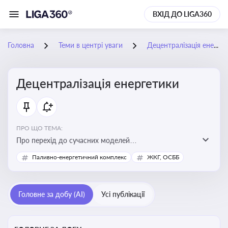
ВХІД ДО LIGA360
Головна
Теми в центрі уваги
Децентралізація енергетики
Децентралізація енергетики
ПРО ЩО ТЕМА:
Про перехід до сучасних моделей
енергозабезпечення, де виробництво електроенергії
Паливно-енергетичний комплекс
ЖКГ, ОСББ
здійснюється ближче до споживача. Це важливо для
підвищення енергонезалежності громад, зменшення
втрат при транспортуванні енергії та стимулювання
Головне за добу (AI)
Усі публікації
розвитку відновлюваних джерел