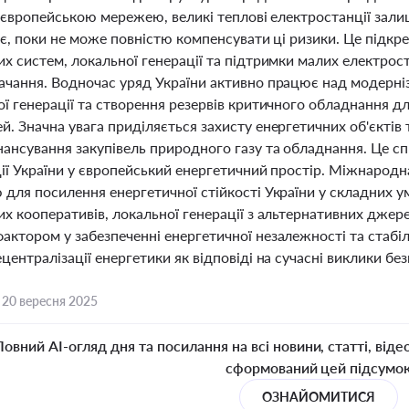
з європейською мережею, великі теплові електростанції зал
ає, поки не може повністю компенсувати ці ризики. Це підк
их систем, локальної генерації та підтримки малих електрос
ачання. Водночас уряд України активно працює над модерні
ої генерації та створення резервів критичного обладнання
й. Значна увага приділяється захисту енергетичних об'єктів
нансування закупівель природного газу та обладнання. Це с
ції України у європейський енергетичний простір. Міжнародна
для посилення енергетичної стійкості України у складних у
их кооперативів, локальної генерації з альтернативних джер
ктором у забезпеченні енергетичної незалежності та стабіль
централізації енергетики як відповіді на сучасні виклики без
,
20 вересня 2025
Повний AI-огляд дня та посилання на всі новини, статті, віде
сформований цей підсумо
ОЗНАЙОМИТИСЯ