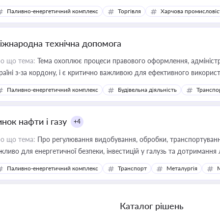
Паливно-енергетичний комплекс
Торгівля
Харчова промисловіс
іжнародна технічна допомога
о що тема:
Тема охоплює процеси правового оформлення, адміністр
раїні з-за кордону, і є критично важливою для ефективного використ
фраструктурних проєктів
Паливно-енергетичний комплекс
Будівельна діяльність
Транспо
нок нафти і газу
+4
о що тема:
Про регулювання видобування, обробки, транспортування
жливо для енергетичної безпеки, інвестицій у галузь та дотримання 
Паливно-енергетичний комплекс
Транспорт
Металургія
Каталог рішень