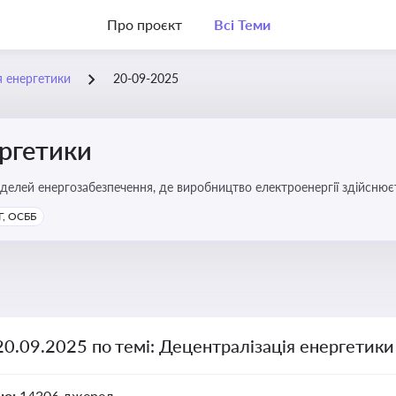
Про проєкт
Всі Теми
я енергетики
20-09-2025
ергетики
делей енергозабезпечення, де виробництво електроенергії здійсню
ості громад, зменшення втрат при транспортуванні енергії та сти
, ОСББ
20.09.2025 по темі: Децентралізація енергетики
но:
14306 джерел