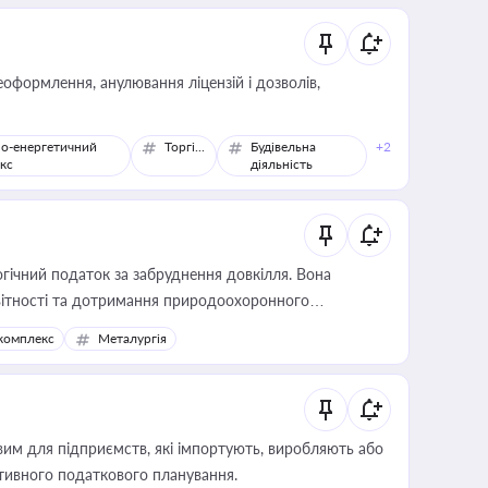
оформлення, анулювання ліцензій і дозволів,
о-енергетичний
Торгівля
Будівельна
+2
кс
діяльність
гічний податок за забруднення довкілля. Вона
звітності та дотримання природоохоронного
комплекс
Металургія
вим для підприємств, які імпортують, виробляють або
тивного податкового планування.