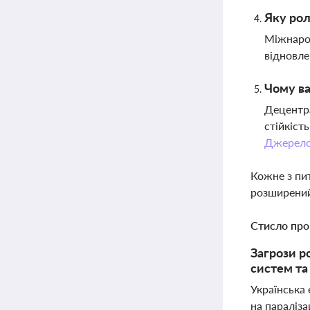
Яку рол
Міжнарод
відновле
Чому ва
Децентра
стійкіст
Джерел
Кожне з пи
розширений
Стисло про
Загрози р
систем та
Українська 
на параліз