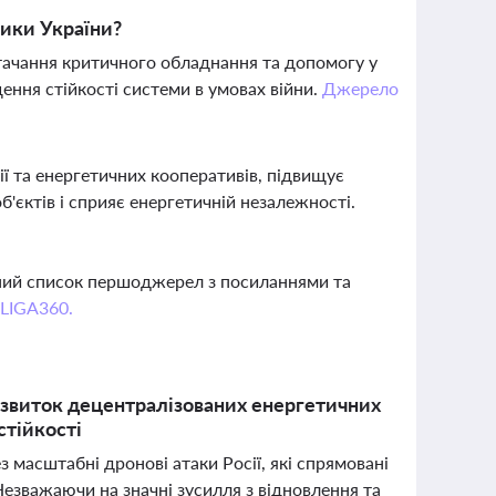
тики України?
стачання критичного обладнання та допомогу у
ення стійкості системи в умовах війни.
Джерело
ї та енергетичних кооперативів, підвищує
б'єктів і сприяє енергетичній незалежності.
вний список першоджерел з посиланнями та
 LIGA360.
озвиток децентралізованих енергетичних
стійкості
 масштабні дронові атаки Росії, які спрямовані
езважаючи на значні зусилля з відновлення та