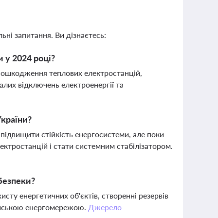
ьні запитання. Ви дізнаєтесь:
и у 2024 році?
 пошкодження теплових електростанцій,
алих відключень електроенергії та
України?
 підвищити стійкість енергосистеми, але поки
ктростанцій і стати системним стабілізатором.
 безпеки?
исту енергетичних об'єктів, створенні резервів
пейською енергомережою.
Джерело