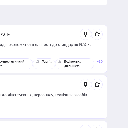
NACE
идів економічної діяльності до стандартів NACE,
о-енергетичний
Торгівля
Будівельна
+10
кс
діяльність
о ліцензування, персоналу, технічних засобів