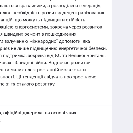
ишаються вразливими, а розподілена генерація,
реслює необхідність розвитку децентралізованих
танцій, що можуть підвищити стійкість
зацією енергосистеми, зокрема через розвиток
 для швидких ремонтів пошкоджених
 та залученню міжнародної допомоги, яка
прияє не лише підвищенню енергетичної безпеки,
 підтримка, зокрема від ЄС та Великої Британії,
мовах гібридної війни. Водночас розвиток
ел та малих електростанцій може стати
ності. Ці тенденції свідчать про зростаюче
пеки та сталого розвитку.
о, офіційні джерела, на основі яких
к