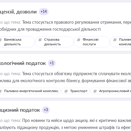
цензії, дозволи
+14
о що тема:
Тема стосується правового регулювання отримання, пере
обхідних для провадження господарської діяльності
Банківська
Страхова
Фінансові
Паливн
діяльність
діяльність
послуги
компле
кологічний податок
+1
о що тема:
Тема стосується обов’язку підприємств сплачувати еколо
жлива для екологічного контролю бізнесу, формування фінансової 
конодавства
Паливно-енергетичний комплекс
Транспорт
Агропромисловий 
кцизний податок
+3
о що тема:
Про новини та кейси щодо акцизу, які є критично важли
алізують підакцизну продукцію, з метою уникнення штрафів та ефек