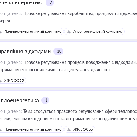
елена енергетика
+9
о що тема:
Правове регулювання виробництва, продажу та державної
ерел
Паливно-енергетичний комплекс
Агропромисловий комплекс
правління відходами
+10
о що тема:
Правове регулювання процесів поводження з відходами, 
тримання екологічних вимог та ліцензування діяльності
ЖКГ, ОСББ
еплоенергетика
+1
о що тема:
Тема стосується правового регулювання сфери теплопост
зпеки, економіки підприємств та дотримання законодавчих вимог у
Паливно-енергетичний комплекс
ЖКГ, ОСББ