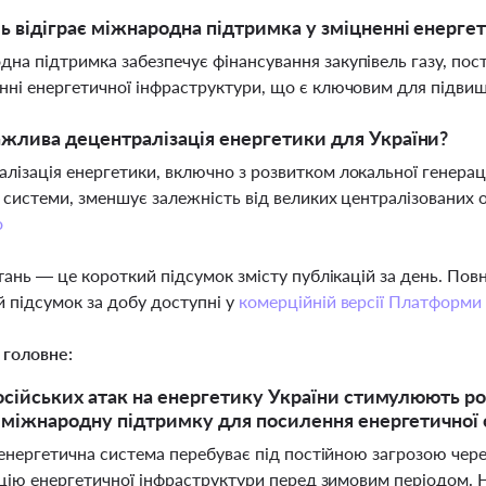
ь відіграє міжнародна підтримка у зміцненні енерге
на підтримка забезпечує фінансування закупівель газу, по
нні енергетичної інфраструктури, що є ключовим для підвищ
жлива децентралізація енергетики для України?
лізація енергетики, включно з розвитком локальної генераці
ь системи, зменшує залежність від великих централізованих о
о
тань — це короткий підсумок змісту публікацій за день. По
 підсумок за добу доступні у
комерційній версії Платформи
 головне:
осійських атак на енергетику України стимулюють р
 міжнародну підтримку для посилення енергетичної 
енергетична система перебуває під постійною загрозою через
ацію енергетичної інфраструктури перед зимовим періодом. Н