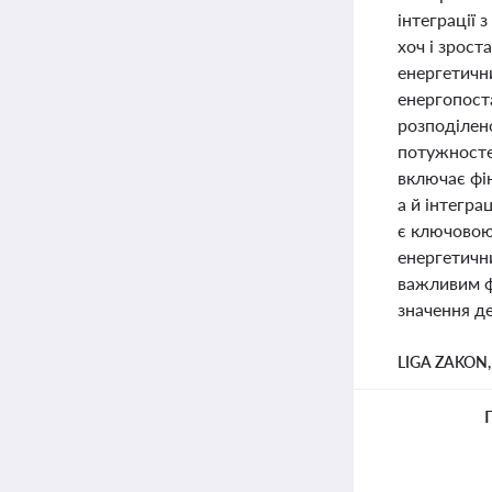
інтеграції 
хоч і зрост
енергетичн
енергопост
розподілен
потужносте
включає фі
а й інтегра
є ключовою 
енергетичн
важливим фа
значення де
LIGA ZAKON