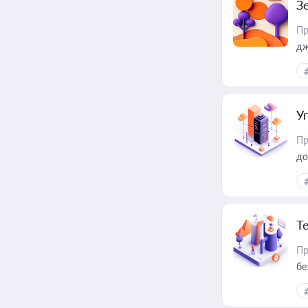
З
Пр
дж
У
Пр
до
Т
Пр
бе