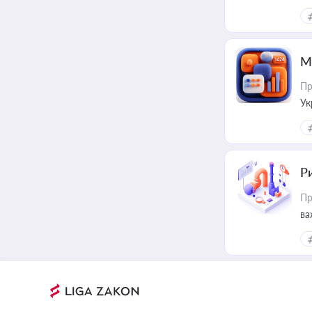
М
Пр
Ук
ін
Ри
Пр
ва