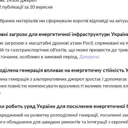
2 публікації за 20 вересня
ібраних матеріалів ми сформували короткі відповіді на актуал
овні загрози для енергетичної інфраструктури Україн
 загрозою є масштабні дронові атаки Росії, спрямовані на
ій та газотранспортних об'єктів, що може призвести до трив
тачання, особливо в зимовий період.
Джерело
оділена генерація впливає на енергетичну стійкість 
ена генерація з альтернативних джерел зростає і допомагає
же повністю компенсувати вразливості великих теплових еле
о
ки робить уряд України для посилення енергетичної
ереджений на розвитку розподіленої генерації, посиленні зах
го обладнання для швидких ремонтів та інтеграції з євро