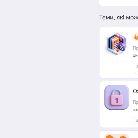
Теми, які мож
Пр
он
О
Пр
ох