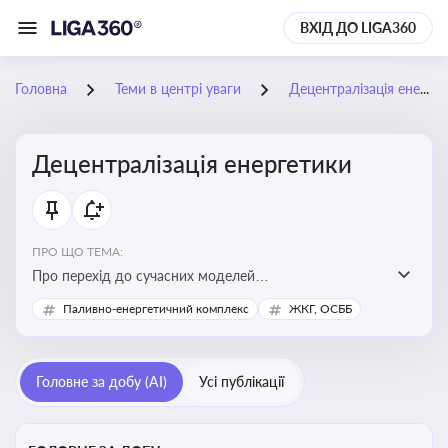
ВХІД ДО LIGA360
Головна
Теми в центрі уваги
Децентралізація енергетики
Децентралізація енергетики
ПРО ЩО ТЕМА:
Про перехід до сучасних моделей
енергозабезпечення, де виробництво електроенергії
Паливно-енергетичний комплекс
ЖКГ, ОСББ
здійснюється ближче до споживача. Це важливо для
підвищення енергонезалежності громад, зменшення
втрат при транспортуванні енергії та стимулювання
Головне за добу (AI)
Усі публікації
розвитку відновлюваних джерел