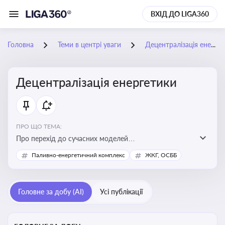
ВХІД ДО LIGA360
Головна
Теми в центрі уваги
Децентралізація енергетики
Децентралізація енергетики
ПРО ЩО ТЕМА:
Про перехід до сучасних моделей
енергозабезпечення, де виробництво електроенергії
Паливно-енергетичний комплекс
ЖКГ, ОСББ
здійснюється ближче до споживача. Це важливо для
підвищення енергонезалежності громад, зменшення
втрат при транспортуванні енергії та стимулювання
Головне за добу (AI)
Усі публікації
розвитку відновлюваних джерел