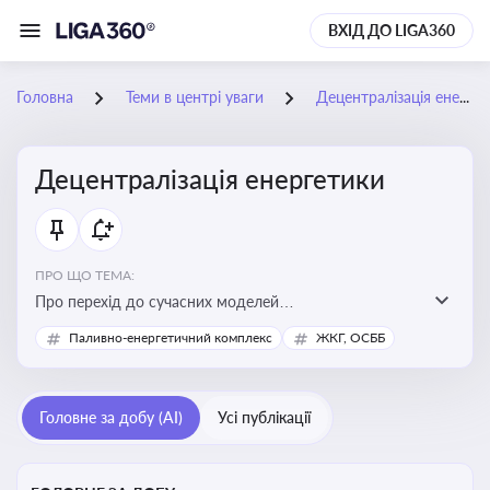
ВХІД ДО LIGA360
Головна
Теми в центрі уваги
Децентралізація енергетики
Децентралізація енергетики
ПРО ЩО ТЕМА:
Про перехід до сучасних моделей
енергозабезпечення, де виробництво електроенергії
Паливно-енергетичний комплекс
ЖКГ, ОСББ
здійснюється ближче до споживача. Це важливо для
підвищення енергонезалежності громад, зменшення
втрат при транспортуванні енергії та стимулювання
Головне за добу (AI)
Усі публікації
розвитку відновлюваних джерел