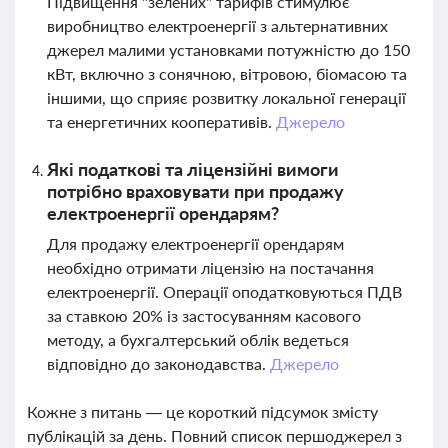
Підвищення "зелених" тарифів стимулює
виробництво електроенергії з альтернативних
джерел малими установками потужністю до 150
кВт, включно з сонячною, вітровою, біомасою та
іншими, що сприяє розвитку локальної генерації
та енергетичних кооперативів.
Джерело
Які податкові та ліцензійні вимоги
потрібно враховувати при продажу
електроенергії орендарям?
Для продажу електроенергії орендарям
необхідно отримати ліцензію на постачання
електроенергії. Операції оподатковуються ПДВ
за ставкою 20% із застосуванням касового
методу, а бухгалтерський облік ведеться
відповідно до законодавства.
Джерело
Кожне з питань — це короткий підсумок змісту
публікацій за день. Повний список першоджерел з