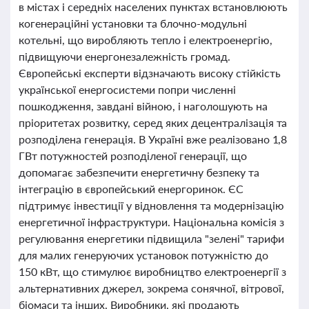
в містах і середніх населених пунктах встановлюють
когенераційні установки та блочно-модульні
котельні, що виробляють тепло і електроенергію,
підвищуючи енергонезалежність громад.
Європейські експерти відзначають високу стійкість
української енергосистеми попри численні
пошкодження, завдані війною, і наголошують на
пріоритетах розвитку, серед яких децентралізація та
розподілена генерація. В Україні вже реалізовано 1,8
ГВт потужностей розподіленої генерації, що
допомагає забезпечити енергетичну безпеку та
інтеграцію в європейський енергоринок. ЄС
підтримує інвестиції у відновлення та модернізацію
енергетичної інфраструктури. Національна комісія з
регулювання енергетики підвищила "зелені" тарифи
для малих генеруючих установок потужністю до
150 кВт, що стимулює виробництво електроенергії з
альтернативних джерел, зокрема сонячної, вітрової,
біомаси та інших. Виробники, які продають