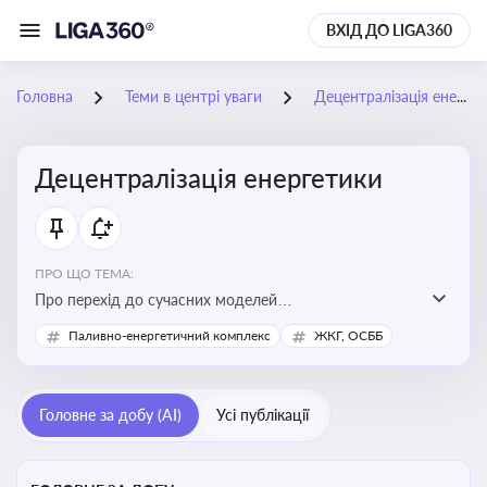
ВХІД ДО LIGA360
Головна
Теми в центрі уваги
Децентралізація енергетики
Децентралізація енергетики
ПРО ЩО ТЕМА:
Про перехід до сучасних моделей
енергозабезпечення, де виробництво електроенергії
Паливно-енергетичний комплекс
ЖКГ, ОСББ
здійснюється ближче до споживача. Це важливо для
підвищення енергонезалежності громад, зменшення
втрат при транспортуванні енергії та стимулювання
Головне за добу (AI)
Усі публікації
розвитку відновлюваних джерел