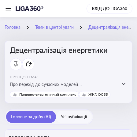
ВХІД ДО LIGA360
Головна
Теми в центрі уваги
Децентралізація енергетики
Децентралізація енергетики
ПРО ЩО ТЕМА:
Про перехід до сучасних моделей
енергозабезпечення, де виробництво електроенергії
Паливно-енергетичний комплекс
ЖКГ, ОСББ
здійснюється ближче до споживача. Це важливо для
підвищення енергонезалежності громад, зменшення
втрат при транспортуванні енергії та стимулювання
Головне за добу (AI)
Усі публікації
розвитку відновлюваних джерел