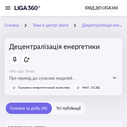
ВХІД ДО LIGA360
Головна
Теми в центрі уваги
Децентралізація енергетики
Децентралізація енергетики
ПРО ЩО ТЕМА:
Про перехід до сучасних моделей
енергозабезпечення, де виробництво електроенергії
Паливно-енергетичний комплекс
ЖКГ, ОСББ
здійснюється ближче до споживача. Це важливо для
підвищення енергонезалежності громад, зменшення
втрат при транспортуванні енергії та стимулювання
Головне за добу (AI)
Усі публікації
розвитку відновлюваних джерел