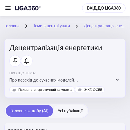
ВХІД ДО LIGA360
Головна
Теми в центрі уваги
Децентралізація енергетики
Децентралізація енергетики
ПРО ЩО ТЕМА:
Про перехід до сучасних моделей
енергозабезпечення, де виробництво електроенергії
Паливно-енергетичний комплекс
ЖКГ, ОСББ
здійснюється ближче до споживача. Це важливо для
підвищення енергонезалежності громад, зменшення
втрат при транспортуванні енергії та стимулювання
Головне за добу (AI)
Усі публікації
розвитку відновлюваних джерел