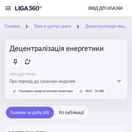
ВХІД ДО LIGA360
Головна
Теми в центрі уваги
Децентралізація енергетики
Децентралізація енергетики
ПРО ЩО ТЕМА:
Про перехід до сучасних моделей
енергозабезпечення, де виробництво електроенергії
Паливно-енергетичний комплекс
ЖКГ, ОСББ
здійснюється ближче до споживача. Це важливо для
підвищення енергонезалежності громад, зменшення
втрат при транспортуванні енергії та стимулювання
Головне за добу (AI)
Усі публікації
розвитку відновлюваних джерел