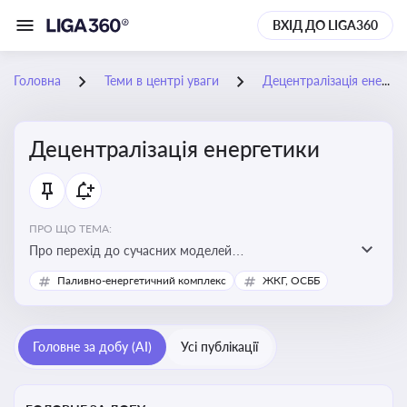
ВХІД ДО LIGA360
Головна
Теми в центрі уваги
Децентралізація енергетики
Децентралізація енергетики
ПРО ЩО ТЕМА:
Про перехід до сучасних моделей
енергозабезпечення, де виробництво електроенергії
Паливно-енергетичний комплекс
ЖКГ, ОСББ
здійснюється ближче до споживача. Це важливо для
підвищення енергонезалежності громад, зменшення
втрат при транспортуванні енергії та стимулювання
Головне за добу (AI)
Усі публікації
розвитку відновлюваних джерел