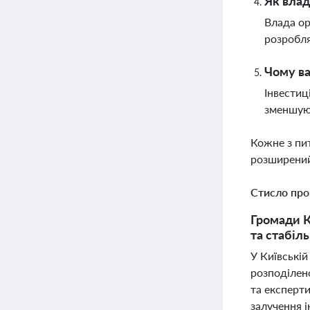
Як влад
Влада ор
розробля
Чому ва
Інвестиц
зменшуют
Кожне з пи
розширений
Стисло про
Громади К
та стабіл
У Київські
розподілено
та експерт
залучення 