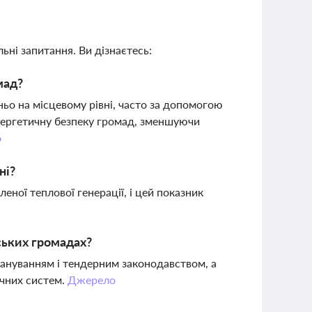
ьні запитання. Ви дізнаєтесь:
мад?
ьо на місцевому рівні, часто за допомогою
нергетичну безпеку громад, зменшуючи
о
ні?
еної теплової генерації, і цей показник
нських громадах?
лануванням і тендерним законодавством, а
ичних систем.
Джерело