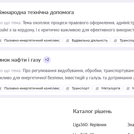
іжнародна технічна допомога
о що тема:
Тема охоплює процеси правового оформлення, адміністр
раїні з-за кордону, і є критично важливою для ефективного використ
фраструктурних проєктів
Паливно-енергетичний комплекс
Будівельна діяльність
Транспо
нок нафти і газу
+2
о що тема:
Про регулювання видобування, обробки, транспортування
жливо для енергетичної безпеки, інвестицій у галузь та дотримання 
Паливно-енергетичний комплекс
Транспорт
Металургія
Каталог рішень
Liga360: Керівник
Зн