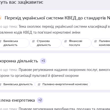
уть вас зацікавити:
Перехід української системи КВЕД до стандартів 
о що тема:
Тема охоплює перехід української системи класифікації в
овлення кодів КВЕД та пов'язані нормативні зміни
Банківська
Страхова
Фінансові
Паливн
діяльність
діяльність
послуги
компле
хоронна діяльність
+1
о що тема:
Правове регулювання надання охоронних послуг, вимоги д
орони та організації пультової й фізичної охорони
Банківська діяльність
Паливно-енергетичний комплекс
елена енергетика
+2
о що тема:
Правове регулювання виробництва, продажу та державної