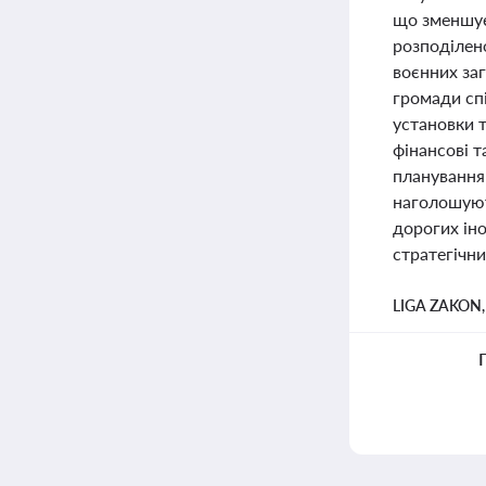
що зменшує
розподілено
воєнних заг
громади сп
установки 
фінансові 
планування 
наголошують
дорогих ін
стратегічн
LIGA ZAKON