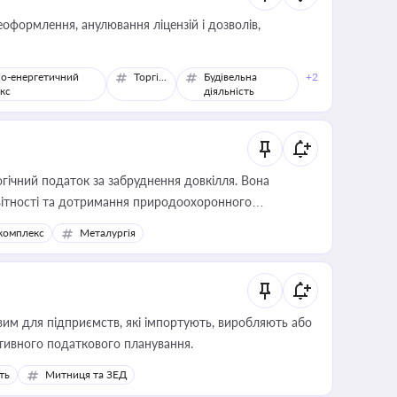
оформлення, анулювання ліцензій і дозволів,
о-енергетичний
Торгівля
Будівельна
+2
кс
діяльність
гічний податок за забруднення довкілля. Вона
звітності та дотримання природоохоронного
комплекс
Металургія
вим для підприємств, які імпортують, виробляють або
тивного податкового планування.
ть
Митниця та ЗЕД