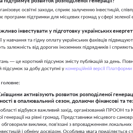
а підтримує розвиток розподіленої генерації?
ганізовує освітні заходи, сприяє залученню інвестицій, сп
є програми підтримки для місцевих громад у сфері зеленої 
жливо інвестувати у підготовку українських енергет
ії у навчання та гідну оплату українських фахівців підвищую
ь залежність від дорогих іноземних підрядників і сприяють
тань — це короткий підсумок змісту публікацій за день. По
 підсумок за добу доступні у
комерційній версії Платформи
 головне:
иївщини активізують розвиток розподіленої генерац
ьності в опалювальний сезон, долаючи фінансові та те
й області відбувся важливий захід, організований ПРООН та
ї генерації на рівні громад. Представники місцевого самов
и обговорили виклики, пов'язані з впровадженням локальних
інвестицій і обміну досвідом. Особлива увага приділяється