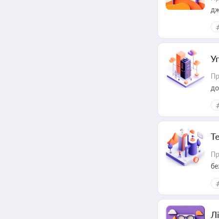
дж
У
Пр
до
Т
Пр
бе
Лі