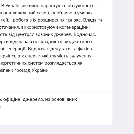
. В Україні активно нарощують потужності
 в опалювальний сезон, особливо в умовах
ей, і робота з їх розширення триває. Влада та
стачання, використовуючи когенераційні
сть від централізованих джерел. Водночас,
ерти відзначають складність бюджетного
ї генерації. Водночас депутати та фахівці
українських енергетиків замість залучення
енергетичних систем розглядається як
езпеки громад України.
о, офіційні джерела, на основі яких
к