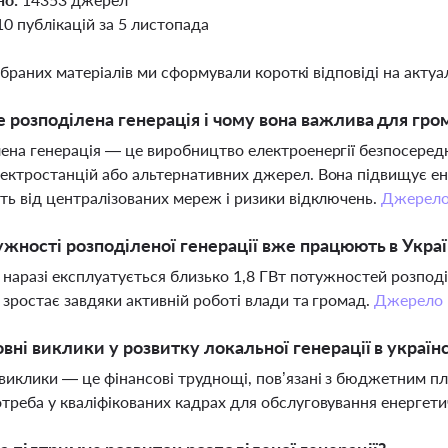
10 публікацій за 5 листопада
ібраних матеріалів ми сформували короткі відповіді на актуал
 розподілена генерація і чому вона важлива для гро
ена генерація — це виробництво електроенергії безпосередн
ектростанцій або альтернативних джерел. Вона підвищує е
ть від централізованих мереж і ризики відключень.
Джерел
ужності розподіленої генерації вже працюють в Украї
і наразі експлуатується близько 1,8 ГВт потужностей розподіл
 зростає завдяки активній роботі влади та громад.
Джерело
овні виклики у розвитку локальної генерації в украї
виклики — це фінансові труднощі, пов’язані з бюджетним п
треба у кваліфікованих кадрах для обслуговування енергет