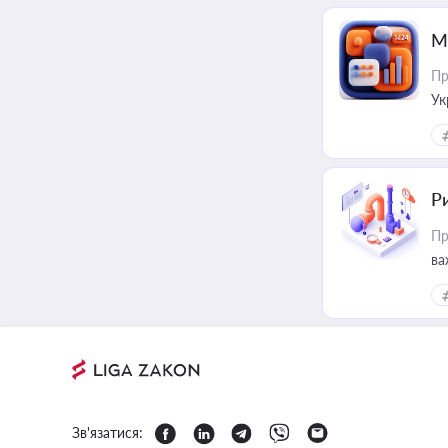
М
Пр
Ук
ін
Ри
Пр
ва
Зв'язатися: