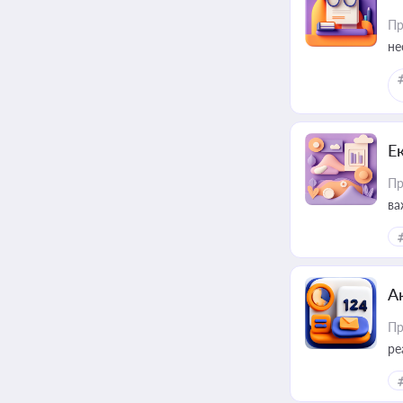
Пр
не
Е
Пр
ва
за
А
Пр
ре