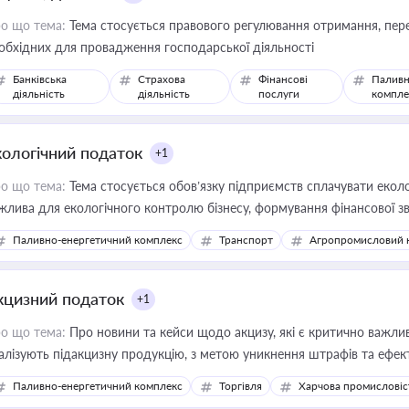
о що тема:
Тема стосується правового регулювання отримання, пере
обхідних для провадження господарської діяльності
Банківська
Страхова
Фінансові
Паливн
діяльність
діяльність
послуги
компле
кологічний податок
+1
о що тема:
Тема стосується обов’язку підприємств сплачувати еколо
жлива для екологічного контролю бізнесу, формування фінансової 
конодавства
Паливно-енергетичний комплекс
Транспорт
Агропромисловий 
кцизний податок
+1
о що тема:
Про новини та кейси щодо акцизу, які є критично важли
алізують підакцизну продукцію, з метою уникнення штрафів та ефек
Паливно-енергетичний комплекс
Торгівля
Харчова промисловіс