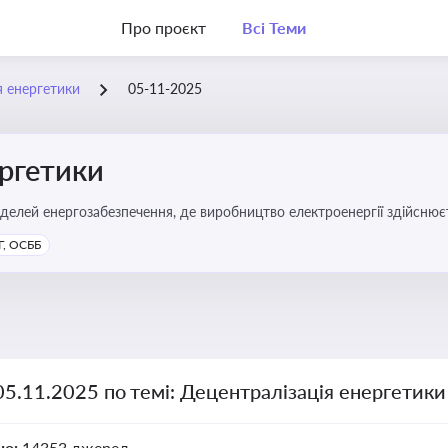
Про проєкт
Всі Теми
я енергетики
05-11-2025
ергетики
делей енергозабезпечення, де виробництво електроенергії здійсню
ості громад, зменшення втрат при транспортуванні енергії та сти
, ОСББ
05.11.2025 по темі: Децентралізація енергетики
но:
14353 джерел