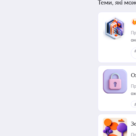
Теми, які мож
Пр
он
О
Пр
ох
З
Пр