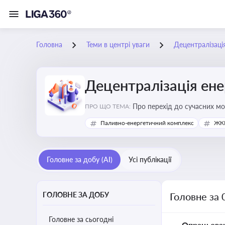
Головна
Теми в центрі уваги
Децентралізаці
Децентралізація ен
Про перехід до сучасних мо
ПРО ЩО ТЕМА:
підвищення енергонезалежн
Паливно-енергетичний комплекс
ЖКГ
Головне за добу (AI)
Усі публікації
ГОЛОВНЕ ЗА ДОБУ
Головне за 
Головне за сьогодні
Опрацьова