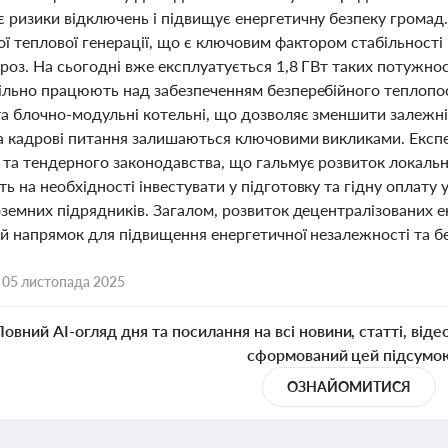
 ризики відключень і підвищує енергетичну безпеку громад
ї теплової генерації, що є ключовим фактором стабільності
роз. На сьогодні вже експлуатується 1,8 ГВт таких потужност
ільно працюють над забезпеченням безперебійного теплопо
та блочно-модульні котельні, що дозволяє зменшити залежні
та кадрові питання залишаються ключовими викликами. Експ
та тендерного законодавства, що гальмує розвиток локально
 на необхідності інвестувати у підготовку та гідну оплату 
оземних підрядників. Загалом, розвиток децентралізованих 
ий напрямок для підвищення енергетичної незалежності та б
,
05 листопада 2025
Повний AI-огляд дня та посилання на всі новини, статті, віде
сформований цей підсумо
ОЗНАЙОМИТИСЯ