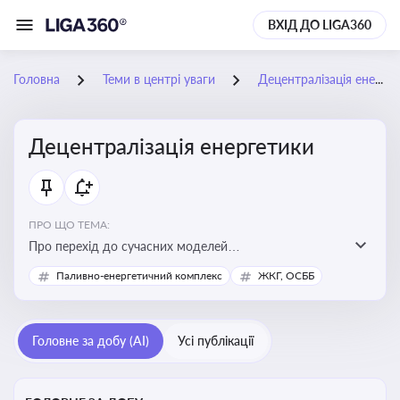
ВХІД ДО LIGA360
Головна
Теми в центрі уваги
Децентралізація енергетики
Децентралізація енергетики
ПРО ЩО ТЕМА:
Про перехід до сучасних моделей
енергозабезпечення, де виробництво електроенергії
Паливно-енергетичний комплекс
ЖКГ, ОСББ
здійснюється ближче до споживача. Це важливо для
підвищення енергонезалежності громад, зменшення
втрат при транспортуванні енергії та стимулювання
Головне за добу (AI)
Усі публікації
розвитку відновлюваних джерел