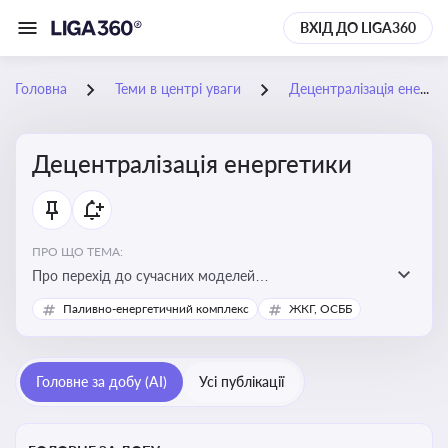
ВХІД ДО LIGA360
Головна
Теми в центрі уваги
Децентралізація енергетики
Децентралізація енергетики
ПРО ЩО ТЕМА:
Про перехід до сучасних моделей
енергозабезпечення, де виробництво електроенергії
Паливно-енергетичний комплекс
ЖКГ, ОСББ
здійснюється ближче до споживача. Це важливо для
підвищення енергонезалежності громад, зменшення
втрат при транспортуванні енергії та стимулювання
Головне за добу (AI)
Усі публікації
розвитку відновлюваних джерел