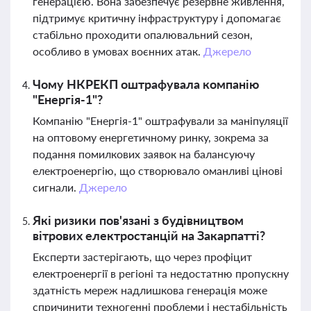
генерацією. Вона забезпечує резервне живлення,
підтримує критичну інфраструктуру і допомагає
стабільно проходити опалювальний сезон,
особливо в умовах воєнних атак.
Джерело
Чому НКРЕКП оштрафувала компанію
"Енергія-1"?
Компанію "Енергія-1" оштрафували за маніпуляції
на оптовому енергетичному ринку, зокрема за
подання помилкових заявок на балансуючу
електроенергію, що створювало оманливі цінові
сигнали.
Джерело
Які ризики пов'язані з будівництвом
вітрових електростанцій на Закарпатті?
Експерти застерігають, що через профіцит
електроенергії в регіоні та недостатню пропускну
здатність мереж надлишкова генерація може
спричинити техногенні проблеми і нестабільність