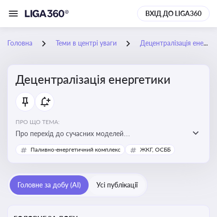
ВХІД ДО LIGA360
Головна
Теми в центрі уваги
Децентралізація енергетики
Децентралізація енергетики
ПРО ЩО ТЕМА:
Про перехід до сучасних моделей
енергозабезпечення, де виробництво електроенергії
Паливно-енергетичний комплекс
ЖКГ, ОСББ
здійснюється ближче до споживача. Це важливо для
підвищення енергонезалежності громад, зменшення
втрат при транспортуванні енергії та стимулювання
Головне за добу (AI)
Усі публікації
розвитку відновлюваних джерел