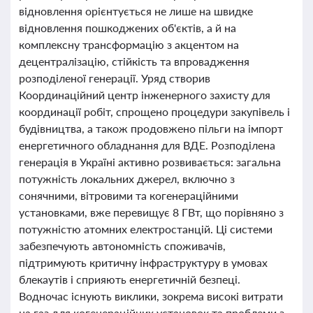
відновлення орієнтується не лише на швидке
відновлення пошкоджених об'єктів, а й на
комплексну трансформацію з акцентом на
децентралізацію, стійкість та впровадження
розподіленої генерації. Уряд створив
Координаційний центр інженерного захисту для
координації робіт, спрощено процедури закупівель і
будівництва, а також продовжено пільги на імпорт
енергетичного обладнання для ВДЕ. Розподілена
генерація в Україні активно розвивається: загальна
потужність локальних джерел, включно з
сонячними, вітровими та когенераційними
установками, вже перевищує 8 ГВт, що порівняно з
потужністю атомних електростанцій. Ці системи
забезпечують автономність споживачів,
підтримують критичну інфраструктуру в умовах
блекаутів і сприяють енергетичній безпеці.
Водночас існують виклики, зокрема високі витрати
на газ для когенераційних установок та проблеми з