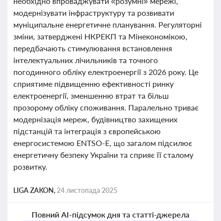
необхідно впроваджувати «розумні» мережі,
модернізувати інфраструктуру та розвивати
муніципальне енергетичне планування. Регуляторні
зміни, затверджені НКРЕКП та Мінекономікою,
передбачають стимулювання встановлення
інтелектуальних лічильників та точного
погодинного обліку електроенергії з 2026 року. Це
сприятиме підвищенню ефективності ринку
електроенергії, зменшенню втрат та більш
прозорому обліку споживання. Паралельно триває
модернізація мереж, будівництво захищених
підстанцій та інтеграція з європейською
енергосистемою ENTSO-E, що загалом підсилює
енергетичну безпеку України та сприяє її сталому
розвитку.
LIGA ZAKON,
24 листопада 2025
Повний AI-підсумок дня та статті-джерела