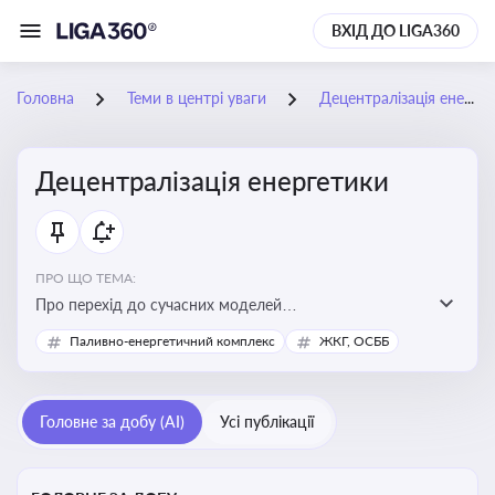
ВХІД ДО LIGA360
Головна
Теми в центрі уваги
Децентралізація енергетики
Децентралізація енергетики
ПРО ЩО ТЕМА:
Про перехід до сучасних моделей
енергозабезпечення, де виробництво електроенергії
Паливно-енергетичний комплекс
ЖКГ, ОСББ
здійснюється ближче до споживача. Це важливо для
підвищення енергонезалежності громад, зменшення
втрат при транспортуванні енергії та стимулювання
Головне за добу (AI)
Усі публікації
розвитку відновлюваних джерел