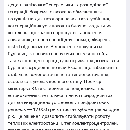
децентралізованої енергетики та розподіленої
генерації. Зокрема, скасовано обмеження за
потужністю для газопоршневих, газотурбінних,
когенераційних установок та блочно-модульних
котелень, що значно спрощує встановлення
локальних джерел енергії для громад, лікарень,
шкіл і підприємств. Відновлено конкурси на
будівництво нових генеруючих потужностей, а
також спрощено процедури отримання дозволів на
буріння свердловин по всій Україні, що забезпечить
стабільне водопостачання та теплопостачання,
особливо в умовах воєнного стану. Прем'єр-
міністерка Юлія Свириденко повідомила про
встановлення спеціальної ціни на природний газ
для когенераційних установок у прифронтових
регіонах — 19 000 грн за тисячу кубометрів на один
рік. Це рішення дозволить стабілізувати роботу
теплових електростанцій, теплоелектроцентралей,
газотурбінних та газопоршневих установок, які