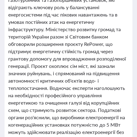
відіграють ключову роль у балансуванні
енергосистеми під час пікових навантажень та в
умовах постійних атак на енергетичну
інфраструктуру. Міністерство розвитку громад та
територій України разом зі Світовим банком
обговорили розширення проєкту RePower, що
підтримує енергетичну стійкість громад через
грантову допомогу для впровадження розподіленої
генерації. Проєкт охоплює сім міст, які зазнали
значних руйнувань, і спрямований на підвищення
автономності критичних об'єктів водо- і
теплопостачання. Водночас експерти наголошують
на необхідності професійного управління
енергетикою та очищення галузі від корупційних
схем, що стримують розвиток сектора. Податкові
органи роз'яснили, що виробники електроенергії на
когенераційних установках потужністю до 5 МВт
можуть здійснювати реалізацію електроенергії без