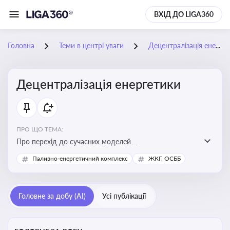
ВХІД ДО LIGA360
Головна
Теми в центрі уваги
Децентралізація енергетики
Децентралізація енергетики
ПРО ЩО ТЕМА:
Про перехід до сучасних моделей
енергозабезпечення, де виробництво електроенергії
Паливно-енергетичний комплекс
ЖКГ, ОСББ
здійснюється ближче до споживача. Це важливо для
підвищення енергонезалежності громад, зменшення
втрат при транспортуванні енергії та стимулювання
Головне за добу (AI)
Усі публікації
розвитку відновлюваних джерел