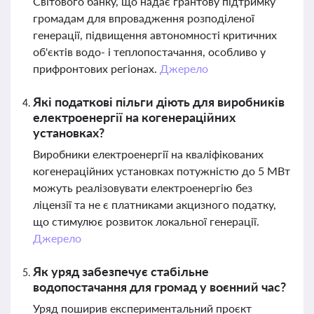
Світового банку, що надає грантову підтримку
громадам для впровадження розподіленої
генерації, підвищення автономності критичних
об'єктів водо- і теплопостачання, особливо у
прифронтових регіонах.
Джерело
Які податкові пільги діють для виробників
електроенергії на когенераційних
установках?
Виробники електроенергії на кваліфікованих
когенераційних установках потужністю до 5 МВт
можуть реалізовувати електроенергію без
ліцензії та не є платниками акцизного податку,
що стимулює розвиток локальної генерації.
Джерело
Як уряд забезпечує стабільне
водопостачання для громад у воєнний час?
Уряд поширив експериментальний проєкт