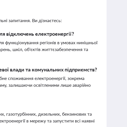
ьні запитання. Ви дізнаєтесь:
для відключень електроенергії?
ля функціонування регіонів в умовах нинішньої
рень, шкіл, об'єктів життєзабезпечення та
цевої влади та комунальних підприємств?
бне споживання електроенергії, зокрема
ламу, залишаючи освітленими лише аварійно
?
х, газотурбінних, дизельних, бензинових та
ктроенергії в мережу та запустити всі наявні