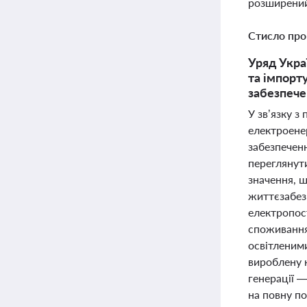
розширений
Стисло про
Уряд Укра
та імпорт
забезпече
У зв’язку з
електроенер
забезпечен
переглянути
значення, щ
життєзабез
електропос
споживання
освітленим
вироблену 
генерації 
на повну по