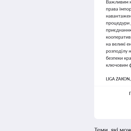
Важливим к
права імпо
навантаженн
процедури 
приєднанню
кооперативі
на великі е
розподілу 
безпеки кра
ключовим ф
LIGA ZAKON
Теми, які мож