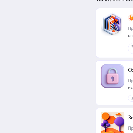
Пр
он
О
Пр
ох
З
Пр