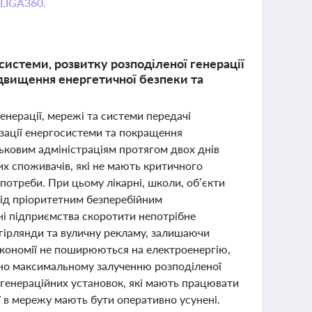
 LIGA360.
осистеми, розвитку розподіленої генерації
двищення енергетичної безпеки та
енерації, мережі та системи передачі
ізації енергосистеми та покращення
ськовим адміністраціям протягом двох днів
их споживачів, які не мають критичного
 потреби. При цьому лікарні, школи, об’єкти
ід пріоритетним безперебійним
ні підприємства скоротити непотрібне
 гірлянди та вуличну рекламу, залишаючи
 економії не поширюються на електроенергію,
ено максимальному залученню розподіленої
огенераційних установок, які мають працювати
ії в мережу мають бути оперативно усунені.