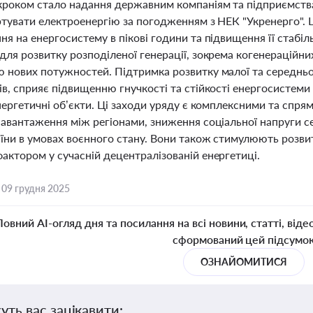
роком стало надання державним компаніям та підприємства
ртувати електроенергію за погодженням з НЕК "Укренерго".
я на енергосистему в пікові години та підвищення її стабіль
для розвитку розподіленої генерації, зокрема когенерацій
 нових потужностей. Підтримка розвитку малої та середньої
в, сприяє підвищенню гнучкості та стійкості енергосистеми
нергетичні об’єкти. Ці заходи уряду є комплексними та спря
навантаження між регіонами, зниження соціальної напруги с
їни в умовах воєнного стану. Вони також стимулюють розвито
актором у сучасній децентралізованій енергетиці.
,
09 грудня 2025
Повний AI-огляд дня та посилання на всі новини, статті, віде
сформований цей підсумо
ОЗНАЙОМИТИСЯ
уть вас зацікавити: