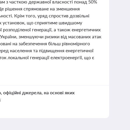
м з часткою державної власності понад 50%
 Це рішення спрямоване на зменшення
ності. Крім того, уряд спростив дозвільні
них установок, що сприятиме швидшому
 розподіленої генерації, а також енергетичних
 України, зменшуючи ризики від масованих атак
мовані на забезпечення більш рівномірного
еред населення та підвищення енергетичної
к локальної генерації електроенергії, що є
о, офіційні джерела, на основі яких
к