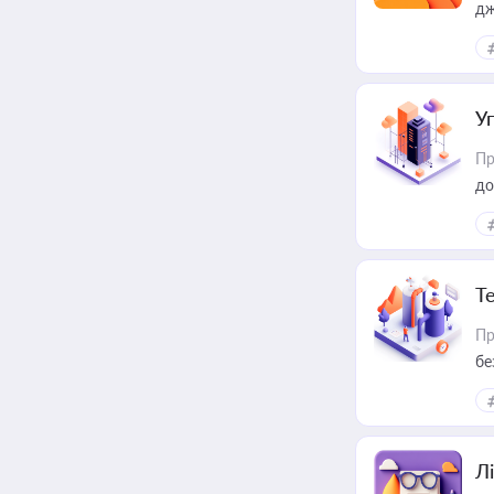
дж
У
Пр
до
Т
Пр
бе
Лі