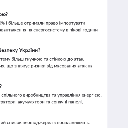
тою?
0% і більше отримали право імпортувати
вантаження на енергосистему в пікові години
безпеку України?
стему більш гнучкою та стійкою до атак,
ких, що знижує ризики від масованих атак на
?
 спільного виробництва та управління енергією,
ратори, акумулятори та сонячні панелі,
вний список першоджерел з посиланнями та