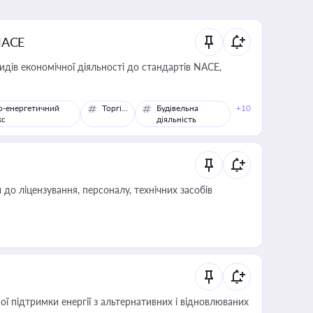
NACE
идів економічної діяльності до стандартів NACE,
о-енергетичний
Торгівля
Будівельна
+10
кс
діяльність
о ліцензування, персоналу, технічних засобів
 підтримки енергії з альтернативних і відновлюваних