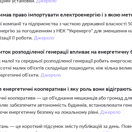
ційні установки.
Джерело
имав право імпортувати електроенергію і з якою ме
 компанії та підприємства з часткою державної власності 5
нергію за погодженням з НЕК "Укренерго" для зменшення на
ізації її роботи.
Джерело
иток розподіленої генерації впливає на енергетичну 
 малої та середньої розподіленої генерації робить енергоси
 сотні малих об'єктів складніше пошкодити, ніж кілька вели
нергетичні об’єкти.
Джерело
 енергетичні кооперативи і яку роль вони відіграють
чні кооперативи — це об'єднання мешканців або громад для
ляє забезпечити автономність будинків, встановлювати гене
чи енергетичну безпеку на локальному рівні.
Джерело
тань — це короткий підсумок змісту публікацій за день. По