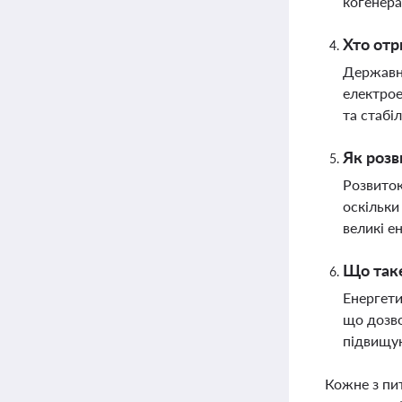
когенера
Хто отр
Державні
електрое
та стабіл
Як розв
Розвиток
оскільки
великі е
Що таке
Енергети
що дозво
підвищую
Кожне з пи