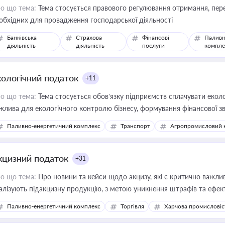
о що тема:
Тема стосується правового регулювання отримання, пере
обхідних для провадження господарської діяльності
Банківська
Страхова
Фінансові
Паливн
діяльність
діяльність
послуги
компле
кологічний податок
+11
о що тема:
Тема стосується обов’язку підприємств сплачувати еколо
жлива для екологічного контролю бізнесу, формування фінансової 
конодавства
Паливно-енергетичний комплекс
Транспорт
Агропромисловий 
кцизний податок
+31
о що тема:
Про новини та кейси щодо акцизу, які є критично важли
алізують підакцизну продукцію, з метою уникнення штрафів та ефек
Паливно-енергетичний комплекс
Торгівля
Харчова промисловіс