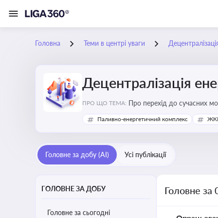
Головна
Теми в центрі уваги
Децентралізаці
Децентралізація ен
Про перехід до сучасних мо
ПРО ЩО ТЕМА:
підвищення енергонезалежн
Паливно-енергетичний комплекс
ЖКГ
Головне за добу (AI)
Усі публікації
ГОЛОВНЕ ЗА ДОБУ
Головне за 
Головне за сьогодні
Опрацьова