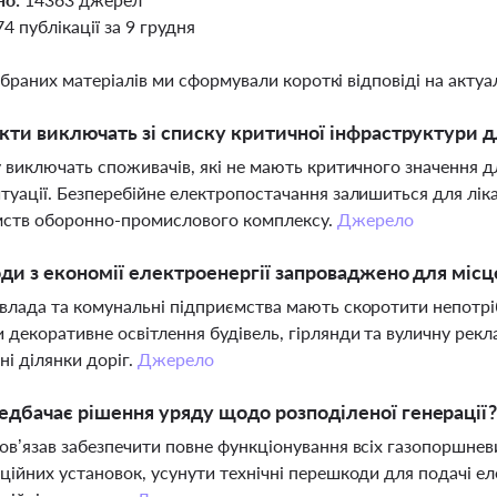
74 публікації за 9 грудня
ібраних матеріалів ми сформували короткі відповіді на актуал
єкти виключать зі списку критичної інфраструктури 
у виключать споживачів, які не мають критичного значення д
туації. Безперебійне електропостачання залишиться для ліка
мств оборонно-промислового комплексу.
Джерело
оди з економії електроенергії запроваджено для міс
влада та комунальні підприємства мають скоротити непотрі
 декоративне освітлення будівель, гірлянди та вуличну рек
ні ділянки доріг.
Джерело
дбачає рішення уряду щодо розподіленої генерації
ов’язав забезпечити повне функціонування всіх газопоршневи
ційних установок, усунути технічні перешкоди для подачі еле