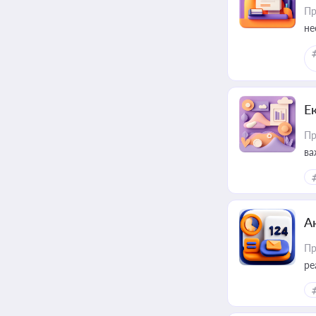
Пр
не
Е
Пр
ва
за
А
Пр
ре