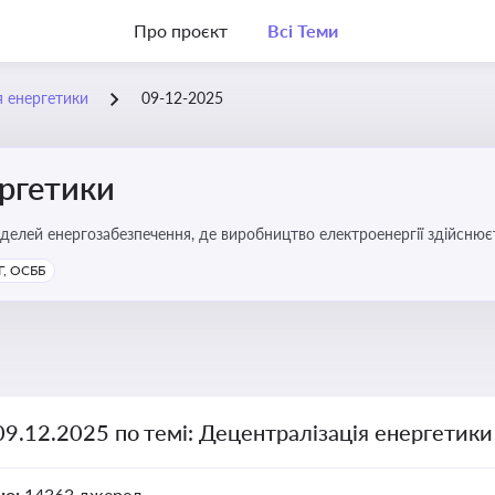
Про проєкт
Всі Теми
я енергетики
09-12-2025
ергетики
делей енергозабезпечення, де виробництво електроенергії здійсню
ості громад, зменшення втрат при транспортуванні енергії та сти
, ОСББ
09.12.2025 по темі: Децентралізація енергетики
но:
14363 джерел