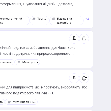
оформлення, анулювання ліцензій і дозволів,
о-енергетичний
Торгівля
Будівельна
+2
кс
діяльність
гічний податок за забруднення довкілля. Вона
звітності та дотримання природоохоронного
комплекс
Металургія
вим для підприємств, які імпортують, виробляють або
тивного податкового планування.
ть
Митниця та ЗЕД