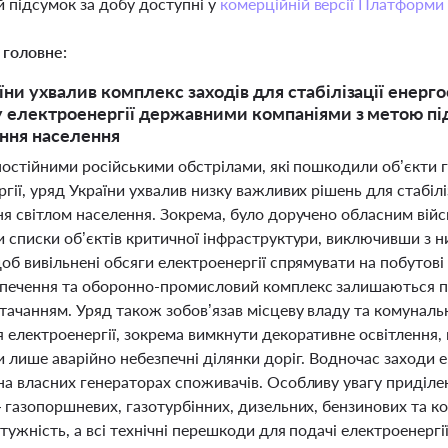
 підсумок за добу доступні у
комерційній версії Платформи
 головне:
їни ухвалив комплекс заходів для стабілізації енерг
у електроенергії державними компаніями з метою пі
ння населення
 постійними російськими обстрілами, які пошкодили об’єкти г
гії, уряд України ухвалив низку важливих рішень для стабіл
ня світлом населення. Зокрема, було доручено обласним вій
 списки об’єктів критичної інфраструктури, виключивши з н
об вивільнені обсяги електроенергії спрямувати на побутові
печення та оборонно-промисловий комплекс залишаються п
тачанням. Уряд також зобов’язав місцеву владу та комуналь
 електроенергії, зокрема вимкнути декоративне освітлення,
и лише аварійно небезпечні ділянки доріг. Водночас заходи
на власних генераторах споживачів. Особливу увагу приділ
— газопоршневих, газотурбінних, дизельних, бензинових та к
тужність, а всі технічні перешкоди для подачі електроенерг