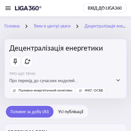
ВХІД ДО LIGA360
Головна
Теми в центрі уваги
Децентралізація енергетики
Децентралізація енергетики
ПРО ЩО ТЕМА:
Про перехід до сучасних моделей
енергозабезпечення, де виробництво електроенергії
Паливно-енергетичний комплекс
ЖКГ, ОСББ
здійснюється ближче до споживача. Це важливо для
підвищення енергонезалежності громад, зменшення
втрат при транспортуванні енергії та стимулювання
Головне за добу (AI)
Усі публікації
розвитку відновлюваних джерел