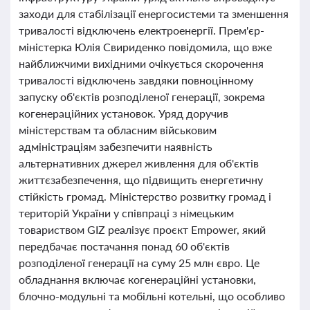
заходи для стабілізації енергосистеми та зменшення
тривалості відключень електроенергії. Прем'єр-
міністерка Юлія Свириденко повідомила, що вже
найближчими вихідними очікується скорочення
тривалості відключень завдяки повноцінному
запуску об'єктів розподіленої генерації, зокрема
когенераційних установок. Уряд доручив
міністерствам та обласним військовим
адміністраціям забезпечити наявність
альтернативних джерел живлення для об'єктів
життєзабезпечення, що підвищить енергетичну
стійкість громад. Міністерство розвитку громад і
територій України у співпраці з німецьким
товариством GIZ реалізує проєкт Empower, який
передбачає постачання понад 60 об'єктів
розподіленої генерації на суму 25 млн євро. Це
обладнання включає когенераційні установки,
блочно-модульні та мобільні котельні, що особливо