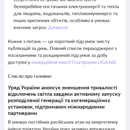
безперебійне постачання електроенергії та тепла
для лікарень, водоканалів, теплокомуненерго та
інших критичних об'єктів, особливо в умовах
воєнних загроз.
Джерело
Кожне з питань — це короткий підсумок змісту
публікацій за день. Повний список першоджерел з
посиланнями та розширений підсумок за добу
доступні у
комерційній версії Платформи LIGA360.
Стисло про головне:
Уряд України анонсує зменшення тривалості
відключень світла завдяки активному запуску
розподіленої генерації та когенераційних
установок, підтриманих міжнародними
партнерами
В умовах постійних російських атак на енергетичну
інфраструктуру України уряд активно впроваджує