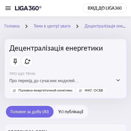
ВХІД ДО LIGA360
Головна
Теми в центрі уваги
Децентралізація енергетики
Децентралізація енергетики
ПРО ЩО ТЕМА:
Про перехід до сучасних моделей
енергозабезпечення, де виробництво електроенергії
Паливно-енергетичний комплекс
ЖКГ, ОСББ
здійснюється ближче до споживача. Це важливо для
підвищення енергонезалежності громад, зменшення
втрат при транспортуванні енергії та стимулювання
Головне за добу (AI)
Усі публікації
розвитку відновлюваних джерел