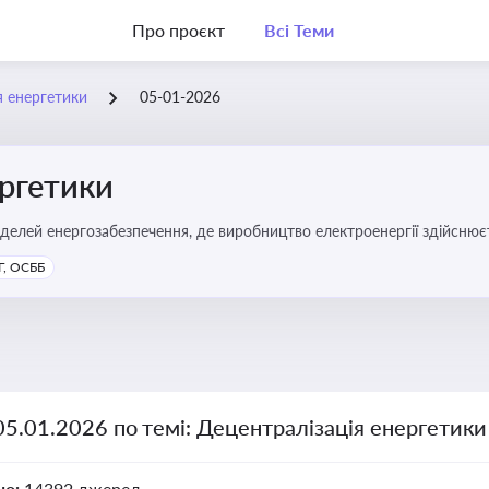
Про проєкт
Всі Теми
я енергетики
05-01-2026
ергетики
делей енергозабезпечення, де виробництво електроенергії здійсню
ості громад, зменшення втрат при транспортуванні енергії та сти
, ОСББ
05.01.2026 по темі: Децентралізація енергетики
но:
14392 джерел