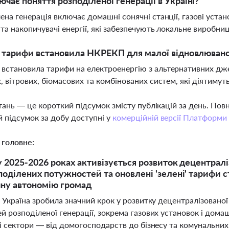
чає поняття розподіленої генерації в Україні?
ена генерація включає домашні сонячні станції, газові устан
 та накопичувачі енергії, які забезпечують локальне виробни
і тарифи встановила НКРЕКП для малої відновлювано
становила тарифи на електроенергію з альтернативних дже
, вітрових, біомасових та комбінованих систем, які діятимут
тань — це короткий підсумок змісту публікацій за день. По
 підсумок за добу доступні у
комерційній версії Платформи
 головне:
 у 2025-2026 роках активізується розвиток децентрал
поділених потужностей та оновлені 'зелені' тарифи
ну автономію громад
 Україна зробила значний крок у розвитку децентралізовано
 розподіленої генерації, зокрема газових установок і дома
ні сектори — від домогосподарств до бізнесу та комунальн