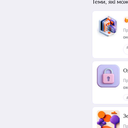
Теми, які мож
Пр
он
О
Пр
ох
З
Пр