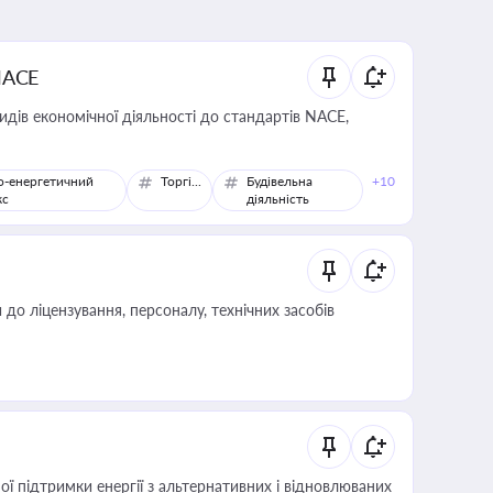
NACE
идів економічної діяльності до стандартів NACE,
о-енергетичний
Торгівля
Будівельна
+10
кс
діяльність
о ліцензування, персоналу, технічних засобів
 підтримки енергії з альтернативних і відновлюваних