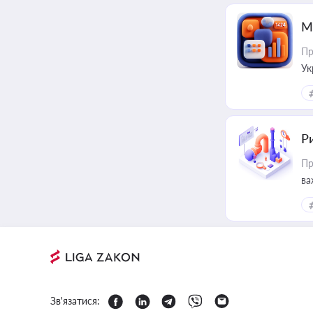
М
Пр
Ук
ін
Ри
Пр
ва
Зв'язатися: