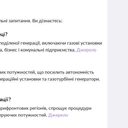
ьні запитання. Ви дізнаєтесь:
оці?
оділеної генерації, включаючи газові установки
 бізнес і комунальні підприємства.
Джерело
них потужностей, що посилить автономність
ераційні установки та газотурбінні генератори.
ації?
 прифронтових регіонів, спрощує процедури
неруючих потужностей.
Джерело