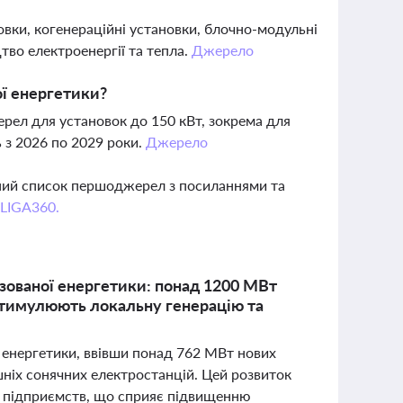
овки, когенераційні установки, блочно-модульні
цтво електроенергії та тепла.
Джерело
ї енергетики?
рел для установок до 150 кВт, зокрема для
ь з 2026 по 2029 роки.
Джерело
вний список першоджерел з посиланнями та
 LIGA360.
ізованої енергетики: понад 1200 МВт
 стимулюють локальну генерацію та
ї енергетики, ввівши понад 762 МВт нових
шніх сонячних електростанцій. Цей розвиток
их підприємств, що сприяє підвищенню