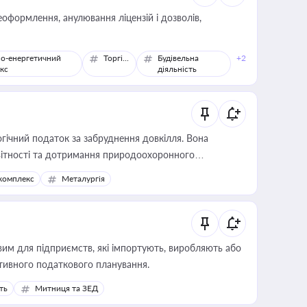
оформлення, анулювання ліцензій і дозволів,
о-енергетичний
Торгівля
Будівельна
+2
кс
діяльність
гічний податок за забруднення довкілля. Вона
звітності та дотримання природоохоронного
комплекс
Металургія
вим для підприємств, які імпортують, виробляють або
тивного податкового планування.
ть
Митниця та ЗЕД