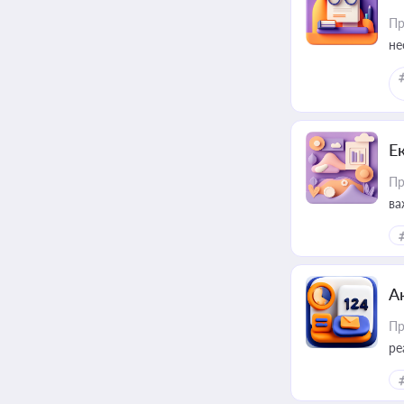
Пр
не
Е
Пр
ва
за
А
Пр
ре