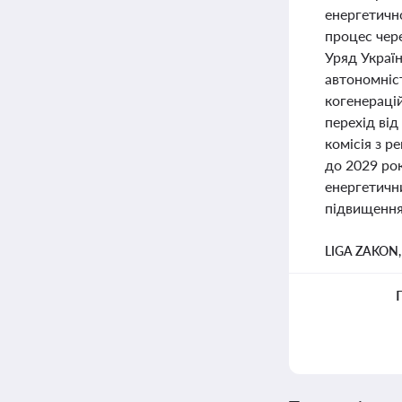
енергетичн
процес чер
Уряд Украї
автономніс
когенераці
перехід від
комісія з р
до 2029 рок
енергетичн
підвищення 
LIGA ZAKON