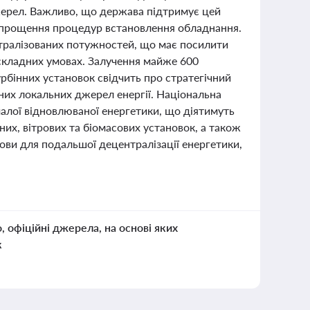
жерел. Важливо, що держава підтримує цей
 спрощення процедур встановлення обладнання.
нтралізованих потужностей, що має посилити
 складних умовах. Залучення майже 600
рбінних установок свідчить про стратегічний
ених локальних джерел енергії. Національна
малої відновлюваної енергетики, що діятимуть
них, вітрових та біомасових установок, а також
ови для подальшої децентралізації енергетики,
о, офіційні джерела, на основі яких
к