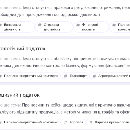
о що тема:
Тема стосується правового регулювання отримання, пере
обхідних для провадження господарської діяльності
Банківська
Страхова
Фінансові
Паливн
діяльність
діяльність
послуги
компле
кологічний податок
о що тема:
Тема стосується обов’язку підприємств сплачувати еколо
жлива для екологічного контролю бізнесу, формування фінансової 
конодавства
Паливно-енергетичний комплекс
Транспорт
Агропромисловий 
кцизний податок
о що тема:
Про новини та кейси щодо акцизу, які є критично важли
алізують підакцизну продукцію, з метою уникнення штрафів та ефек
Паливно-енергетичний комплекс
Торгівля
Харчова промисловіс