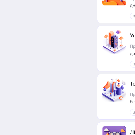
дж
У
Пр
до
Т
Пр
бе
Лі