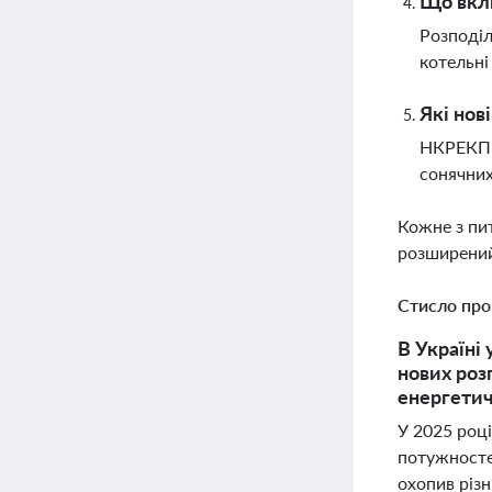
Що вклю
Розподіл
котельні
Які нов
НКРЕКП в
сонячних
Кожне з пи
розширений
Стисло про
В Україні
нових роз
енергетич
У 2025 році
потужностей
охопив різ