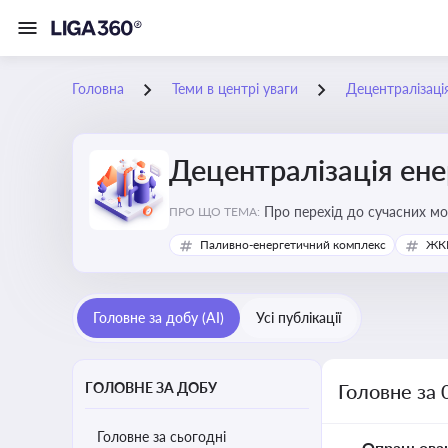
Головна
Теми в центрі уваги
Децентралізаці
Децентралізація ен
Про перехід до сучасних мо
ПРО ЩО ТЕМА:
підвищення енергонезалежн
Паливно-енергетичний комплекс
ЖКГ
Головне за добу (AI)
Усі публікації
ГОЛОВНЕ ЗА ДОБУ
Головне за 
Головне за сьогодні
Опрацьова