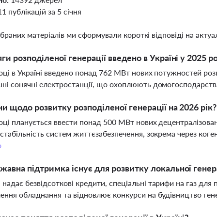
11 публікацій за 5 січня
ібраних матеріалів ми сформували короткі відповіді на актуал
яги розподіленої генерації введено в Україні у 2025 р
оці в Україні введено понад 762 МВт нових потужностей розп
ні сонячні електростанції, що охоплюють домогосподарства,
ни щодо розвитку розподіленої генерації на 2026 рік?
оці планується ввести понад 500 МВт нових децентралізова
 стабільність систем життєзабезпечення, зокрема через коген
о
жавна підтримка існує для розвитку локальної генер
надає безвідсоткові кредити, спеціальні тарифи на газ для
ення обладнання та відновлює конкурси на будівництво ге