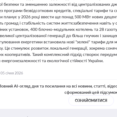
ої безпеки та зменшенню залежності від централізованих д
ез програми безвідсоткових кредитів, спеціальні тарифи та
ни планує у 2026 році ввести ще понад 500 МВт нових деце
ть громад і стабільність систем життєзабезпечення навіть у
йних установок, 400 блочно-модульних котелень та 28 газоту
 великої централізованої генерації до більш гнучких і захищ
егулювання енергетики встановила нові "зелені" тарифи для 
у. Це стимулює розвиток локальної генерації, зокрема соняч
их кооперативів. Такий комплексний підхід створює передум
енергонезалежності та екологічної стійкості України.
,
05 січня 2026
Повний AI-огляд дня та посилання на всі новини, статті, віде
сформований цей підсумо
ОЗНАЙОМИТИСЯ