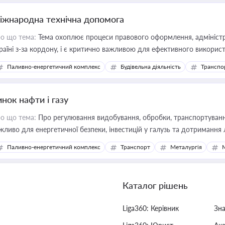
іжнародна технічна допомога
о що тема:
Тема охоплює процеси правового оформлення, адміністр
раїні з-за кордону, і є критично важливою для ефективного використ
фраструктурних проєктів
Паливно-енергетичний комплекс
Будівельна діяльність
Транспо
нок нафти і газу
о що тема:
Про регулювання видобування, обробки, транспортування
жливо для енергетичної безпеки, інвестицій у галузь та дотримання 
Паливно-енергетичний комплекс
Транспорт
Металургія
Каталог рішень
Liga360: Керівник
Зн