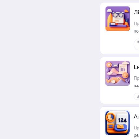
Лі
Пр
не
Е
Пр
ва
за
А
Пр
ре