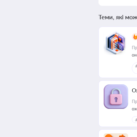
Теми, які мож
Пр
он
О
Пр
ох