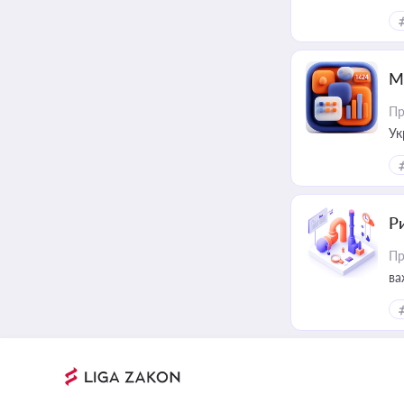
М
Пр
Ук
ін
Ри
Пр
ва