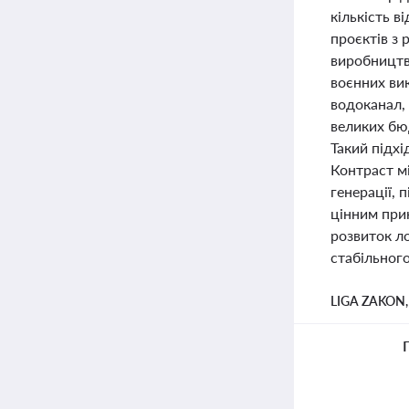
кількість в
проєктів з 
виробництво
воєнних вик
водоканал,
великих бюд
Такий підх
Контраст м
генерації, 
цінним при
розвиток л
стабільного
LIGA ZAKON