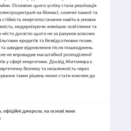
раїни. Основою цього успіху стала реалізація
електроцентралі на біомасі, сонячні панелі та
 стійкість енергопостачання навіть в умовах
вність, модернізуючи зовнішнє освітлення та
 місто досягло цього не за рахунок власних
ільгових кредитів та безвідсоткових позик.
и та швидке відновлення після пошкоджень.
ле не впровадив масштабної розподіленої
тів у сфері енергетики. Досвід Житомира є
ергетичну безпеку та незалежність через
бування таких рішень може стати ключем до
о, офіційні джерела, на основі яких
к