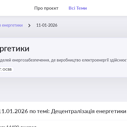
Про проєкт
Всі Теми
я енергетики
11-01-2026
ергетики
делей енергозабезпечення, де виробництво електроенергії здійсню
ості громад, зменшення втрат при транспортуванні енергії та сти
, ОСББ
11.01.2026 по темі: Децентралізація енергетики
но:
14400 джерел