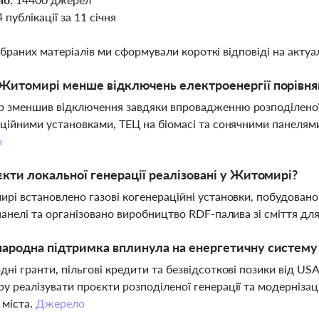
4 публікації за 11 січня
ібраних матеріалів ми сформували короткі відповіді на актуал
Житомирі менше відключень електроенергії порівня
зменшив відключення завдяки впровадженню розподіленої г
ційними установками, ТЕЦ на біомасі та сонячними панелями
о
єкти локальної генерації реалізовані у Житомирі?
рі встановлено газові когенераційні установки, побудовано
панелі та організовано виробництво RDF-палива зі сміття дл
народна підтримка вплинула на енергетичну систем
ні гранти, пільгові кредити та безвідсоткові позики від US
 реалізувати проєкти розподіленої генерації та модернізац
 міста.
Джерело