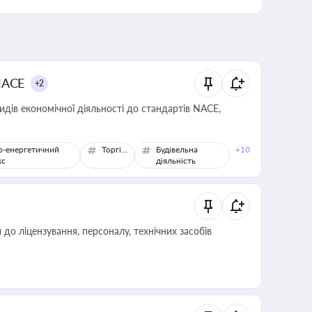
NACE
+2
идів економічної діяльності до стандартів NACE,
о-енергетичний
Торгівля
Будівельна
+10
кс
діяльність
о ліцензування, персоналу, технічних засобів