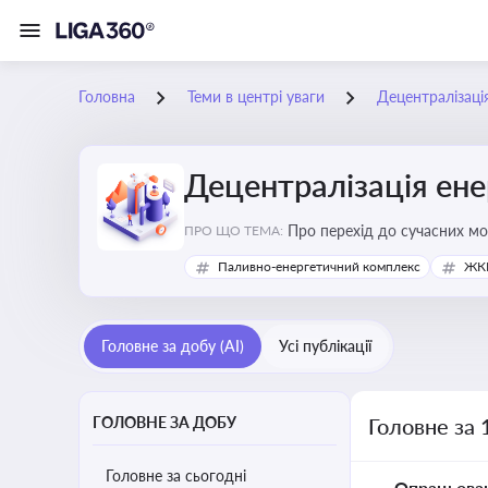
Головна
Теми в центрі уваги
Децентралізаці
Децентралізація ен
Про перехід до сучасних мо
ПРО ЩО ТЕМА:
підвищення енергонезалежн
Паливно-енергетичний комплекс
ЖКГ
Головне за добу (AI)
Усі публікації
ГОЛОВНЕ ЗА ДОБУ
Головне за 
Головне за сьогодні
Опрацьова