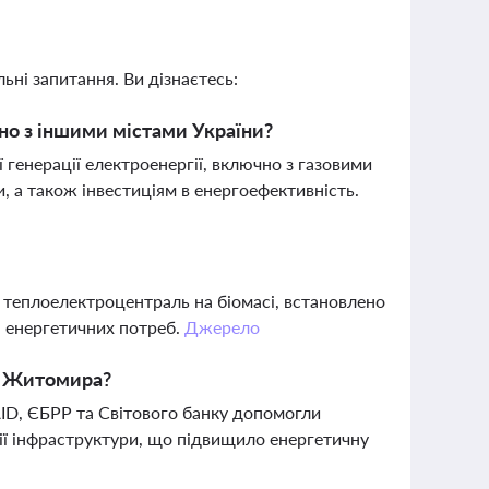
ьні запитання. Ви дізнаєтесь:
но з іншими містами України?
енерації електроенергії, включно з газовими
, а також інвестиціям в енергоефективність.
 теплоелектроцентраль на біомасі, встановлено
я енергетичних потреб.
Джерело
у Житомира?
AID, ЄБРР та Світового банку допомогли
ії інфраструктури, що підвищило енергетичну