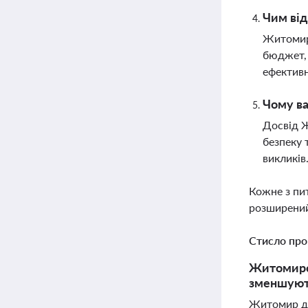
Чим від
Житомир 
бюджет, 
ефективн
Чому в
Досвід Ж
безпеку 
викликів
Кожне з пи
розширений
Стисло про
Житомирсь
зменшують
Житомир де