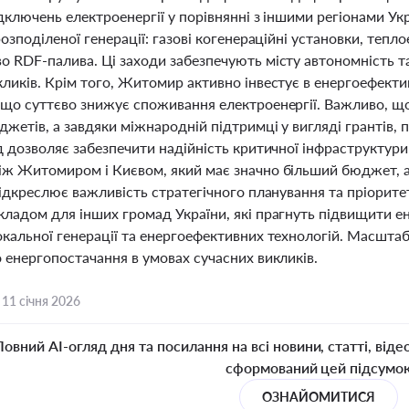
ідключень електроенергії у порівнянні з іншими регіонами Ук
розподіленої генерації: газові когенераційні установки, тепло
 RDF-палива. Ці заходи забезпечують місту автономність та
ликів. Крім того, Житомир активно інвестує в енергоефекти
 що суттєво знижує споживання електроенергії. Важливо, що
жетів, а завдяки міжнародній підтримці у вигляді грантів, п
ід дозволяє забезпечити надійність критичної інфраструктур
іж Житомиром і Києвом, який має значно більший бюджет, а
підкреслює важливість стратегічного планування та пріорите
кладом для інших громад України, які прагнуть підвищити ен
окальної генерації та енергоефективних технологій. Масшта
 енергопостачання в умовах сучасних викликів.
,
11 січня 2026
Повний AI-огляд дня та посилання на всі новини, статті, віде
сформований цей підсумо
ОЗНАЙОМИТИСЯ