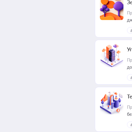
З
Пр
дж
У
Пр
до
Т
Пр
бе