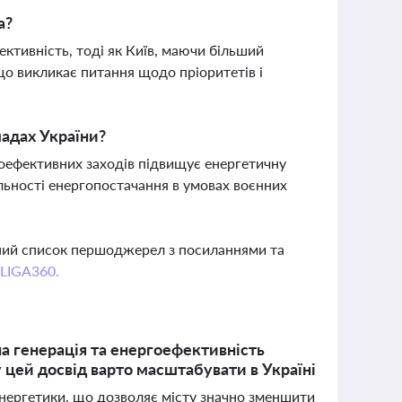
а?
ктивність, тоді як Київ, маючи більший
що викликає питання щодо пріоритетів і
адах України?
гоефективних заходів підвищує енергетичну
льності енергопостачання в умовах воєнних
вний список першоджерел з посиланнями та
 LIGA360.
а генерація та енергоефективність
 цей досвід варто масштабувати в Україні
нергетики, що дозволяє місту значно зменшити