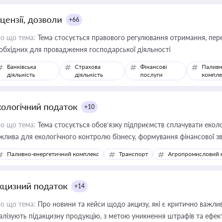
цензії, дозволи
+66
о що тема:
Тема стосується правового регулювання отримання, пере
обхідних для провадження господарської діяльності
Банківська
Страхова
Фінансові
Паливн
діяльність
діяльність
послуги
компле
кологічний податок
+10
о що тема:
Тема стосується обов’язку підприємств сплачувати еколо
жлива для екологічного контролю бізнесу, формування фінансової 
конодавства
Паливно-енергетичний комплекс
Транспорт
Агропромисловий 
кцизний податок
+14
о що тема:
Про новини та кейси щодо акцизу, які є критично важли
алізують підакцизну продукцію, з метою уникнення штрафів та ефек