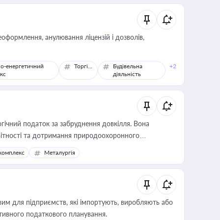
оформлення, анулювання ліцензій і дозволів,
о-енергетичний
Торгівля
Будівельна
+2
кс
діяльність
гічний податок за забруднення довкілля. Вона
звітності та дотримання природоохоронного
комплекс
Металургія
вим для підприємств, які імпортують, виробляють або
тивного податкового планування.