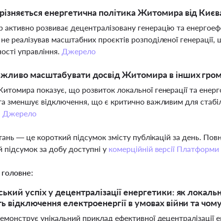
різняється енергетична політика Житомира від Києв
активно розвиває децентралізовану генерацію та енергоефе
не реалізував масштабних проєктів розподіленої генерації, 
ості управління.
Джерело
ажливо масштабувати досвід Житомира в інших гром
итомира показує, що розвиток локальної генерації та енер
та зменшує відключення, що є критично важливим для стабі
.
Джерело
тань — це короткий підсумок змісту публікацій за день. По
 підсумок за добу доступні у
комерційній версії Платформи
 головне:
кий успіх у децентралізації енергетики: як локальн
 відключення електроенергії в умовах війни та чому
монструє унікальний приклад ефективної децентралізації е