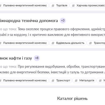
Паливно-енергетичний комплекс
Торгівля
Харчова промисловіс
іжнародна технічна допомога
+3
о що тема:
Тема охоплює процеси правового оформлення, адміністр
раїні з-за кордону, і є критично важливою для ефективного використ
фраструктурних проєктів
Паливно-енергетичний комплекс
Будівельна діяльність
Транспо
нок нафти і газу
+8
о що тема:
Про регулювання видобування, обробки, транспортування
жливо для енергетичної безпеки, інвестицій у галузь та дотримання 
Паливно-енергетичний комплекс
Транспорт
Металургія
Каталог рішень