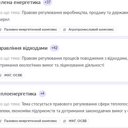
елена енергетика
+37
о що тема:
Правове регулювання виробництва, продажу та державної
ерел
Паливно-енергетичний комплекс
Агропромисловий комплекс
правління відходами
+42
о що тема:
Правове регулювання процесів поводження з відходами, 
тримання екологічних вимог та ліцензування діяльності
ЖКГ, ОСББ
еплоенергетика
+4
о що тема:
Тема стосується правового регулювання сфери теплопост
зпеки, економіки підприємств та дотримання законодавчих вимог у
Паливно-енергетичний комплекс
ЖКГ, ОСББ