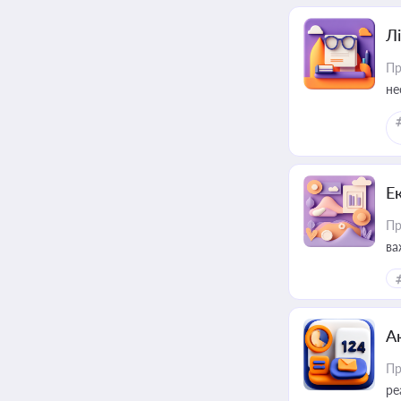
Лі
Пр
не
Е
Пр
ва
за
А
Пр
ре