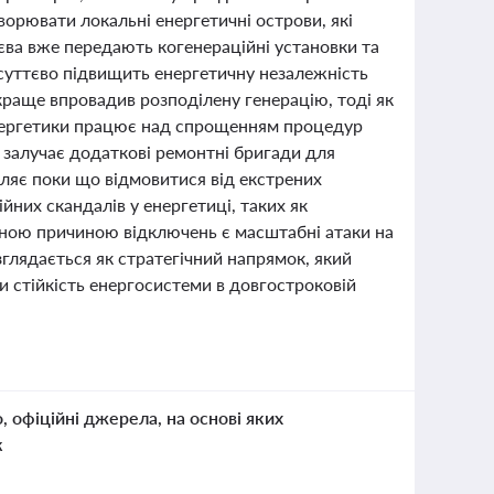
орювати локальні енергетичні острови, які
иєва вже передають когенераційні установки та
 суттєво підвищить енергетичну незалежність
 краще впровадив розподілену генерацію, тоді як
енергетики працює над спрощенням процедур
 залучає додаткові ремонтні бригади для
ляє поки що відмовитися від екстрених
ійних скандалів у енергетиці, таких як
вною причиною відключень є масштабні атаки на
зглядається як стратегічний напрямок, який
 стійкість енергосистеми в довгостроковій
о, офіційні джерела, на основі яких
к