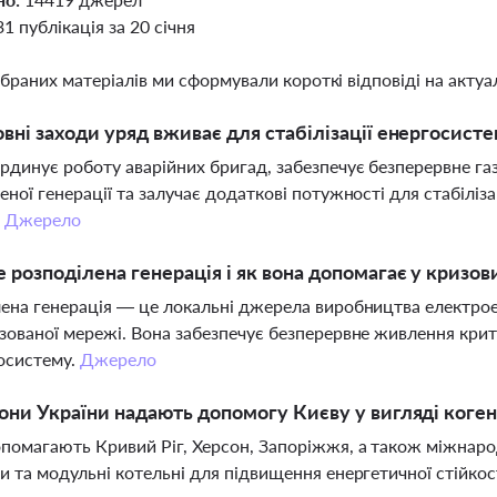
31 публікація за 20 січня
ібраних матеріалів ми сформували короткі відповіді на актуал
овні заходи уряд вживає для стабілізації енергосист
рдинує роботу аварійних бригад, забезпечує безперервне г
еної генерації та залучає додаткові потужності для стабілі
.
Джерело
 розподілена генерація і як вона допомагає у кризов
ена генерація — це локальні джерела виробництва електрое
зованої мережі. Вона забезпечує безперервне живлення крити
осистему.
Джерело
іони України надають допомогу Києву у вигляді коге
помагають Кривий Ріг, Херсон, Запоріжжя, а також міжнаро
и та модульні котельні для підвищення енергетичної стійкос