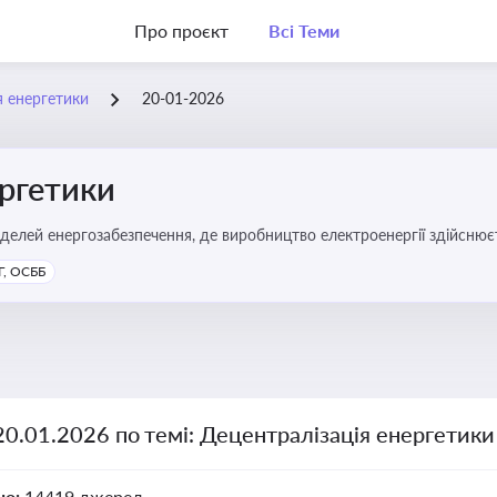
Про проєкт
Всі Теми
я енергетики
20-01-2026
ергетики
делей енергозабезпечення, де виробництво електроенергії здійсню
ості громад, зменшення втрат при транспортуванні енергії та сти
, ОСББ
20.01.2026 по темі: Децентралізація енергетики
но:
14419 джерел