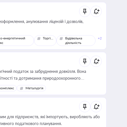
оформлення, анулювання ліцензій і дозволів,
о-енергетичний
Торгівля
Будівельна
+2
кс
діяльність
гічний податок за забруднення довкілля. Вона
звітності та дотримання природоохоронного
комплекс
Металургія
вим для підприємств, які імпортують, виробляють або
тивного податкового планування.