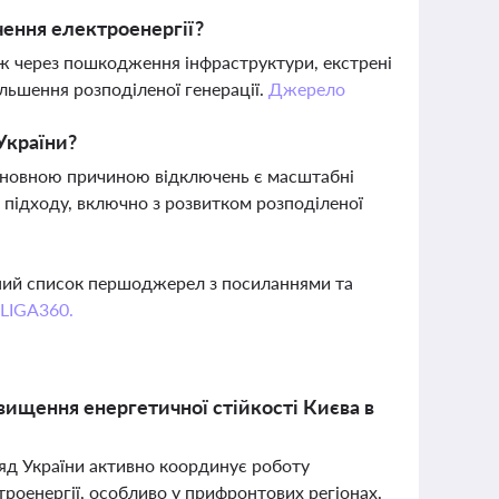
чення електроенергії?
ож через пошкодження інфраструктури, екстрені
ільшення розподіленої генерації.
Джерело
України?
 основною причиною відключень є масштабні
 підходу, включно з розвитком розподіленої
вний список першоджерел з посиланнями та
 LIGA360.
вищення енергетичної стійкості Києва в
уряд України активно координує роботу
троенергії, особливо у прифронтових регіонах.