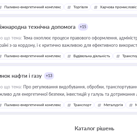
Паливно-енергетичний комплекс
Торгівля
Харчова промисловіс
іжнародна технічна допомога
+15
о що тема:
Тема охоплює процеси правового оформлення, адміністр
раїні з-за кордону, і є критично важливою для ефективного використ
фраструктурних проєктів
Паливно-енергетичний комплекс
Будівельна діяльність
Транспо
нок нафти і газу
+13
о що тема:
Про регулювання видобування, обробки, транспортування
жливо для енергетичної безпеки, інвестицій у галузь та дотримання 
Паливно-енергетичний комплекс
Транспорт
Металургія
Каталог рішень