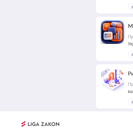
М
Пр
Ук
ін
Ри
Пр
ва