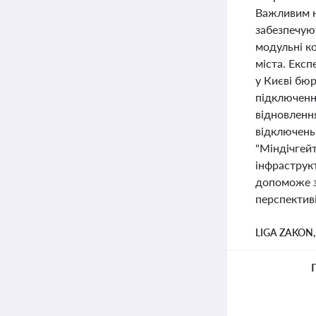
Важливим н
забезпечуют
модульні к
міста. Експ
у Києві бю
підключенн
відновленн
відключень 
"Міндічгей
інфраструкт
допоможе з
перспективі
LIGA ZAKON