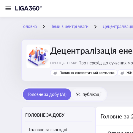
Головна
Теми в центрі уваги
Децентралізаці
Децентралізація ен
Про перехід до сучасних мо
ПРО ЩО ТЕМА:
підвищення енергонезалежн
Паливно-енергетичний комплекс
ЖКГ
Головне за добу (AI)
Усі публікації
ГОЛОВНЕ ЗА ДОБУ
Головне за 
Головне за сьогодні
Опрацьова