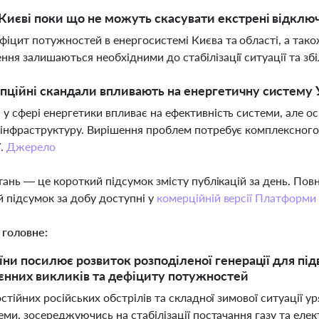
Києві поки що не можуть скасувати екстрені відклю
фіцит потужностей в енергосистемі Києва та області, а так
ння залишаються необхідними до стабілізації ситуації та зб
пційні скандали впливають на енергетичну систему 
 у сфері енергетики впливає на ефективність системи, але
 інфраструктуру. Вирішення проблем потребує комплексного
ї.
Джерело
тань — це короткий підсумок змісту публікацій за день. По
 підсумок за добу доступні у
комерційній версії Платформи
 головне:
їни посилює розвиток розподіленої генерації для під
єнних викликів та дефіциту потужностей
стійних російських обстрілів та складної зимової ситуації 
ми, зосереджуючись на стабілізації постачання газу та елек