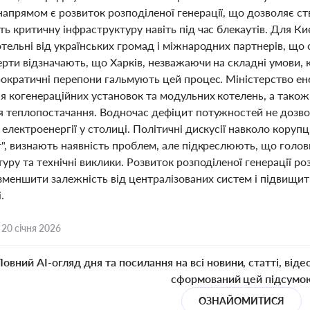
апрямом є розвиток розподіленої генерації, що дозволяє ств
ь критичну інфраструктуру навіть під час блекаутів. Для К
отельні від українських громад і міжнародних партнерів, що
ерти відзначають, що Харків, незважаючи на складні умови,
рократичні перепони гальмують цей процес. Міністерство 
я когенераційних установок та модульних котелень, а також
я теплопостачання. Водночас дефіцит потужностей не дозво
електроенергії у столиці. Політичні дискусії навколо корупц
т", визнають наявність проблем, але підкреслюють, що голо
уру та технічні виклики. Розвиток розподіленої генерації ро
меншити залежність від централізованих систем і підвищити
.
,
20 січня 2026
Повний AI-огляд дня та посилання на всі новини, статті, віде
сформований цей підсумо
ОЗНАЙОМИТИСЯ