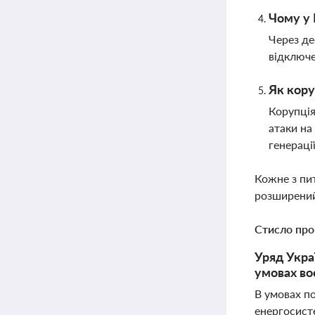
Чому у 
Через де
відключе
Як кору
Корупція
атаки на
генераці
Кожне з пи
розширений
Стисло про
Уряд Укра
умовах во
В умовах по
енергосисте