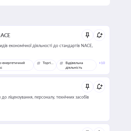
NACE
идів економічної діяльності до стандартів NACE,
о-енергетичний
Торгівля
Будівельна
+10
кс
діяльність
о ліцензування, персоналу, технічних засобів