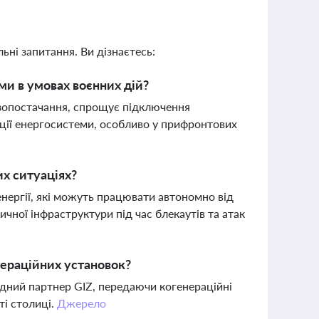
ьні запитання. Ви дізнаєтесь:
еми в умовах воєнних дій?
азопостачання, спрощує підключення
зації енергосистеми, особливо у прифронтових
их ситуаціях?
нергії, які можуть працювати автономно від
чної інфраструктури під час блекаутів та атак
нераційних установок?
дний партнер GIZ, передаючи когенераційні
ті столиці.
Джерело