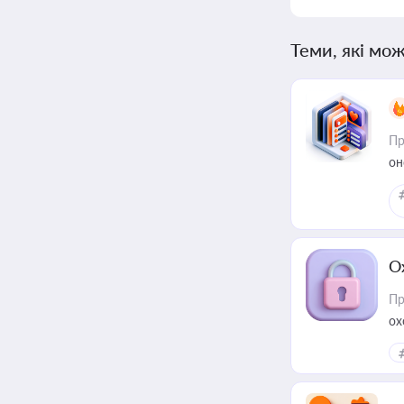
Теми, які мож
Пр
он
О
Пр
ох