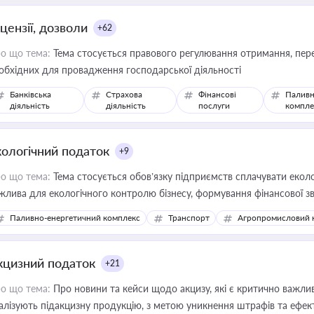
цензії, дозволи
+62
о що тема:
Тема стосується правового регулювання отримання, пере
обхідних для провадження господарської діяльності
Банківська
Страхова
Фінансові
Паливн
діяльність
діяльність
послуги
компле
кологічний податок
+9
о що тема:
Тема стосується обов’язку підприємств сплачувати еколо
жлива для екологічного контролю бізнесу, формування фінансової 
конодавства
Паливно-енергетичний комплекс
Транспорт
Агропромисловий 
кцизний податок
+21
о що тема:
Про новини та кейси щодо акцизу, які є критично важли
алізують підакцизну продукцію, з метою уникнення штрафів та ефек