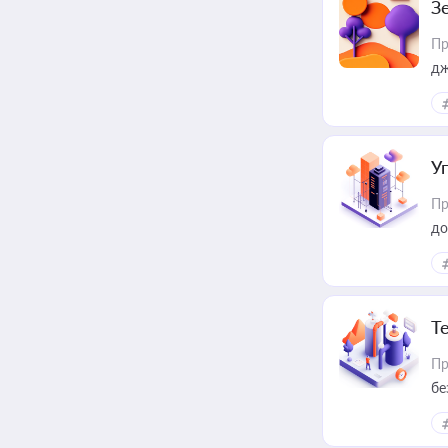
З
Пр
дж
У
Пр
до
Т
Пр
бе