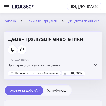
ВХІД ДО LIGA360
Головна
Теми в центрі уваги
Децентралізація енергетики
Децентралізація енергетики
ПРО ЩО ТЕМА:
Про перехід до сучасних моделей
енергозабезпечення, де виробництво електроенергії
Паливно-енергетичний комплекс
ЖКГ, ОСББ
здійснюється ближче до споживача. Це важливо для
підвищення енергонезалежності громад, зменшення
втрат при транспортуванні енергії та стимулювання
Головне за добу (AI)
Усі публікації
розвитку відновлюваних джерел