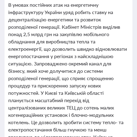
В умовах постійних атак на енергетичну
інфраструктуру України уряд робить ставку на
децентралізацію енергетики та розвиток
розподіленої генерації. Кабінет Міністрів виділив
понад 2,5 млрд грн на закупівлю мобільного
обладнання для виробництва тепла та
електроенергії, що дозволить швидко відновлювати
енергопостачання у регіонах з найскладнішою
ситуацією. Запроваджено окремий канал для
бізнесу, який хоче долучитися до системи
розподіленої генерації, що сприяє спрощенню
процедур та прискоренню запуску нових
потужностей. У Києві та Київській області
планується масштабний перехід від
централізованих великих ТЕЦ до сотень малих
когенераційних установок і блочно-модульних
котелень. Це дозволить зробити систему тепло- та
електропостачання більш гнучкою та менш
вразливою до цілеспрямованих атак. Київська