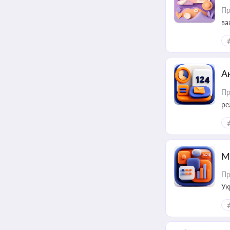
Пр
ва
за
А
Пр
ре
М
Пр
Ук
ін