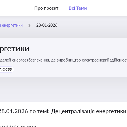
Про проєкт
Всі Теми
я енергетики
28-01-2026
ергетики
делей енергозабезпечення, де виробництво електроенергії здійсню
ості громад, зменшення втрат при транспортуванні енергії та сти
, ОСББ
28.01.2026 по темі: Децентралізація енергетики
но:
14426 джерел