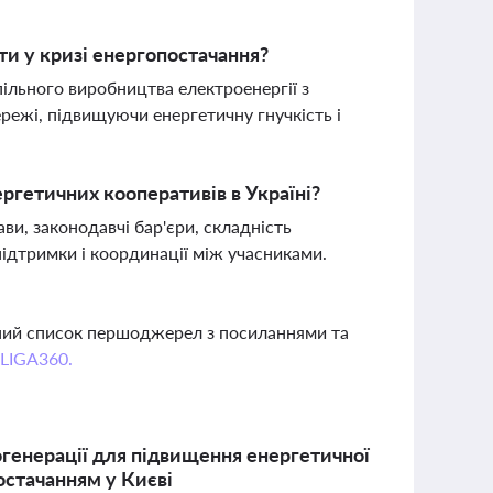
ти у кризі енергопостачання?
пільного виробництва електроенергії з
ежі, підвищуючи енергетичну гнучкість і
ергетичних кооперативів в Україні?
ви, законодавчі бар'єри, складність
 підтримки і координації між учасниками.
вний список першоджерел з посиланнями та
 LIGA360.
огенерації для підвищення енергетичної
постачанням у Києві