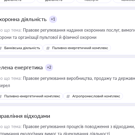
хоронна діяльність
+1
о що тема:
Правове регулювання надання охоронних послуг, вимоги д
орони та організації пультової й фізичної охорони
Банківська діяльність
Паливно-енергетичний комплекс
елена енергетика
+2
о що тема:
Правове регулювання виробництва, продажу та державної
ерел
Паливно-енергетичний комплекс
Агропромисловий комплекс
правління відходами
о що тема:
Правове регулювання процесів поводження з відходами, 
тримання екологічних вимог та ліцензування діяльності