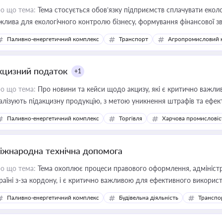
о що тема:
Тема стосується обов’язку підприємств сплачувати еколо
жлива для екологічного контролю бізнесу, формування фінансової 
конодавства
Паливно-енергетичний комплекс
Транспорт
Агропромисловий 
кцизний податок
+1
о що тема:
Про новини та кейси щодо акцизу, які є критично важли
алізують підакцизну продукцію, з метою уникнення штрафів та ефек
Паливно-енергетичний комплекс
Торгівля
Харчова промисловіс
іжнародна технічна допомога
о що тема:
Тема охоплює процеси правового оформлення, адміністр
раїні з-за кордону, і є критично важливою для ефективного використ
фраструктурних проєктів
Паливно-енергетичний комплекс
Будівельна діяльність
Транспо