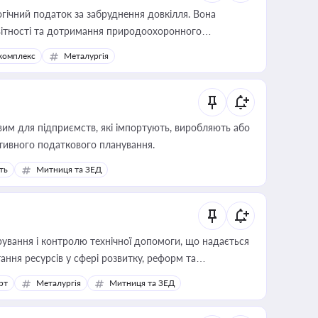
гічний податок за забруднення довкілля. Вона
звітності та дотримання природоохоронного
комплекс
Металургія
вим для підприємств, які імпортують, виробляють або
тивного податкового планування.
ть
Митниця та ЗЕД
ування і контролю технічної допомоги, що надається
ання ресурсів у сфері розвитку, реформ та
рт
Металургія
Митниця та ЗЕД