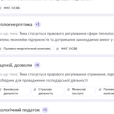
ЖКГ, ОСББ
еплоенергетика
+1
о що тема:
Тема стосується правового регулювання сфери теплопост
зпеки, економіки підприємств та дотримання законодавчих вимог у
Паливно-енергетичний комплекс
ЖКГ, ОСББ
цензії, дозволи
+6
о що тема:
Тема стосується правового регулювання отримання, пере
обхідних для провадження господарської діяльності
Банківська
Страхова
Фінансові
Паливн
діяльність
діяльність
послуги
компле
кологічний податок
+1