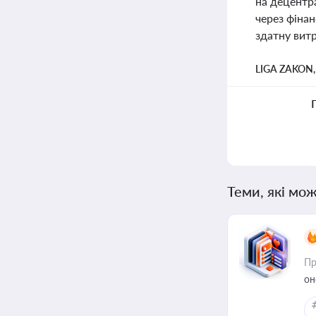
на децентра
через фінан
здатну витр
LIGA ZAKON
Теми, які мож
Пр
он