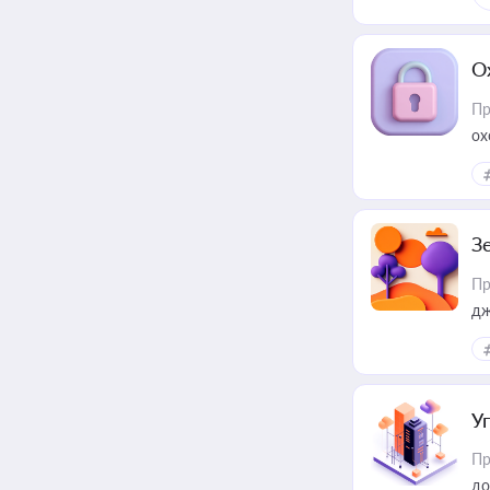
О
Пр
ох
З
Пр
дж
У
Пр
до