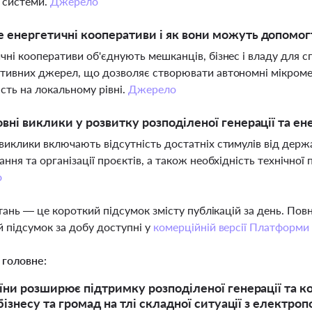
ь системи.
Джерело
 енергетичні кооперативи і як вони можуть допомог
чні кооперативи об'єднують мешканців, бізнес і владу для с
тивних джерел, що дозволяє створювати автономні мікромер
ість на локальному рівні.
Джерело
овні виклики у розвитку розподіленої генерації та ен
виклики включають відсутність достатніх стимулів від держа
ання та організації проєктів, а також необхідність технічної
о
тань — це короткий підсумок змісту публікацій за день. По
 підсумок за добу доступні у
комерційній версії Платформи
 головне:
їни розширює підтримку розподіленої генерації та к
бізнесу та громад на тлі складної ситуації з електро