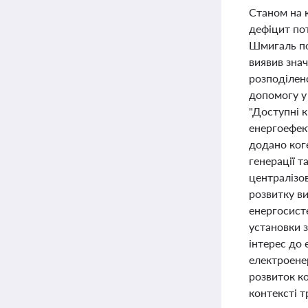
Станом на 
дефіцит по
Шмигаль пов
виявив знач
розподілено
допомогу у 
"Доступні 
енергоефек
додано ког
генерації 
централізо
розвитку ви
енергосисте
установки з
інтерес до 
електроене
розвиток ко
контексті т