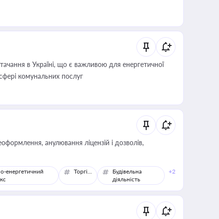
ачання в Україні, що є важливою для енергетичної
 сфері комунальних послуг
оформлення, анулювання ліцензій і дозволів,
о-енергетичний
Торгівля
Будівельна
+2
кс
діяльність