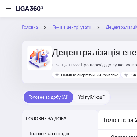
Головна
Теми в центрі уваги
Децентралізаці
Децентралізація ен
Про перехід до сучасних мо
ПРО ЩО ТЕМА:
підвищення енергонезалежн
Паливно-енергетичний комплекс
ЖКГ
Головне за добу (AI)
Усі публікації
ГОЛОВНЕ ЗА ДОБУ
Головне за 
Головне за сьогодні
Опрацьова