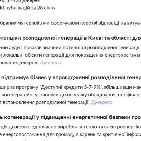
40 публікацій за 28 січня
ібраних матеріалів ми сформували короткі відповіді на актуал
тенціал розподіленої генерації в Києві та області дл
ий аудит показав значний потенціал розподіленої генерації 
и локальні об'єкти генерації для покращення енергопостача
ізованих джерел.
Джерело
 підтримує бізнес у впровадженні розподіленої генер
ширив програму "Доступні кредити 5-7-9%", збільшивши мак
когенераційні установки до переліку обладнання, що фінанс
а встановлення розподіленої генерації.
Джерело
ь когенерації у підвищенні енергетичної безпеки гр
ція дозволяє одночасно виробляти тепло та електроенергію
е енергопостачання для громад, лікарень та критичної інфр