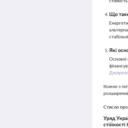
стійкіст
Що таке
Енергети
альтерна
стабільн
Які осн
Основні 
фінансув
Джерел
Кожне з пи
розширений
Стисло про
Уряд Укра
стійкості 