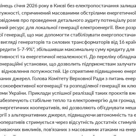
кінець січня 2026 року в Києві без електропостачання залиш
тужності, спричинений масованими обстрілами енергетичної
ідомив про проведення детального аудиту потенціалу розпод
ний ресурс для локальної генерації електроенергії. Вже роз
ї генерації, що має допомогти стабілізувати енергопостача
вигляді генераторів та силових трансформаторів від 16 кра
кредити 5-7-9%", збільшивши максимальну суму кредиту для 
тивності та енергетичної незалежності. До переліку обладн
енераційні установки, що дозволить підприємствам залучати
та відновлення потужностей. Це сприятиме підвищенню енерг
ваних джерел. Голова Комітету Верховної Ради з питань енер
сокоефективної когенерації та розподіленої генерації як кл
ми України. Приклади успішної реалізації таких проєктів вже 
абезпечують стабільне тепло та електроенергію для громад 
енергетичних кооперативів, які дозволяють об'єднувати мешк
ргії з альтернативних джерел, підвищуючи автономність та е
оперативів стримується через відсутність достатніх стимулі
риваючих викликів, пов'язаних з масованими атаками на ене