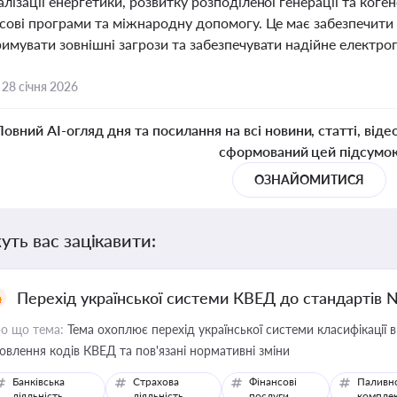
лізації енергетики, розвитку розподіленої генерації та коген
сові програми та міжнародну допомогу. Це має забезпечити б
имувати зовнішні загрози та забезпечувати надійне електро
,
28 січня 2026
Повний AI-огляд дня та посилання на всі новини, статті, віде
сформований цей підсумо
ОЗНАЙОМИТИСЯ
уть вас зацікавити:
Перехід української системи КВЕД до стандартів 
о що тема:
Тема охоплює перехід української системи класифікації в
овлення кодів КВЕД та пов'язані нормативні зміни
Банківська
Страхова
Фінансові
Паливн
діяльність
діяльність
послуги
компле