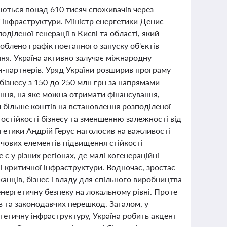
аються понад 610 тисяч споживачів через
 інфраструктури. Міністр енергетики Денис
іленої генерації в Києві та області, який
роблено графік поетапного запуску об'єктів
ння. Україна активно залучає міжнародну
їн-партнерів. Уряд України розширив програму
бізнесу з 150 до 250 млн грн за напрямами
ання, на яке можна отримати фінансування,
 більше коштів на встановлення розподіленої
остійкості бізнесу та зменшенню залежності від
гетики Андрій Герус наголосив на важливості
ючових елементів підвищення стійкості
є у різних регіонах, де малі когенераційні
і критичної інфраструктури. Водночас, зростає
анців, бізнес і владу для спільного виробництва
нергетичну безпеку на локальному рівні. Проте
в та законодавчих перешкод. Загалом, у
ргетичну інфраструктуру, Україна робить акцент