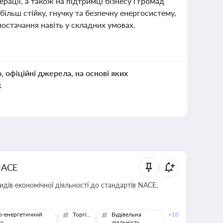
ерації, а також на підтримці бізнесу і громад
ільш стійку, гнучку та безпечну енергосистему,
постачання навіть у складних умовах.
о, офіційні джерела, на основі яких
к
NACE
идів економічної діяльності до стандартів NACE,
о-енергетичний
Торгівля
Будівельна
+10
кс
діяльність