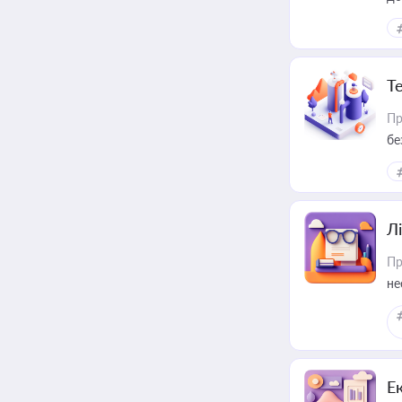
Т
Пр
бе
Лі
Пр
не
Е