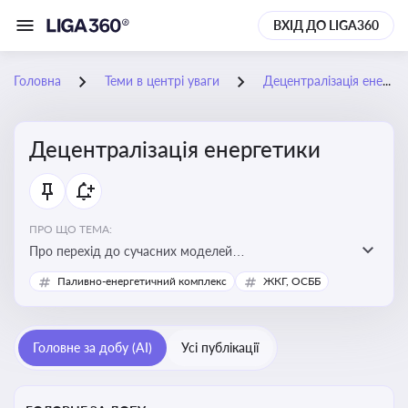
ВХІД ДО LIGA360
Головна
Теми в центрі уваги
Децентралізація енергетики
Децентралізація енергетики
ПРО ЩО ТЕМА:
Про перехід до сучасних моделей
енергозабезпечення, де виробництво електроенергії
Паливно-енергетичний комплекс
ЖКГ, ОСББ
здійснюється ближче до споживача. Це важливо для
підвищення енергонезалежності громад, зменшення
втрат при транспортуванні енергії та стимулювання
Головне за добу (AI)
Усі публікації
розвитку відновлюваних джерел