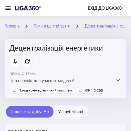
ВХІД ДО LIGA360
Головна
Теми в центрі уваги
Децентралізація енергетики
Децентралізація енергетики
ПРО ЩО ТЕМА:
Про перехід до сучасних моделей
енергозабезпечення, де виробництво електроенергії
Паливно-енергетичний комплекс
ЖКГ, ОСББ
здійснюється ближче до споживача. Це важливо для
підвищення енергонезалежності громад, зменшення
втрат при транспортуванні енергії та стимулювання
Головне за добу (AI)
Усі публікації
розвитку відновлюваних джерел