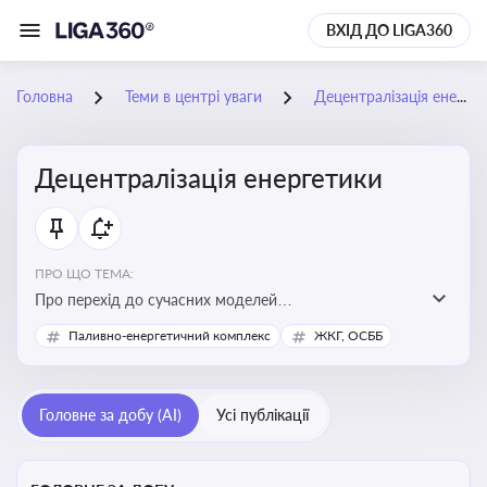
ВХІД ДО LIGA360
Головна
Теми в центрі уваги
Децентралізація енергетики
Децентралізація енергетики
ПРО ЩО ТЕМА:
Про перехід до сучасних моделей
енергозабезпечення, де виробництво електроенергії
Паливно-енергетичний комплекс
ЖКГ, ОСББ
здійснюється ближче до споживача. Це важливо для
підвищення енергонезалежності громад, зменшення
втрат при транспортуванні енергії та стимулювання
Головне за добу (AI)
Усі публікації
розвитку відновлюваних джерел