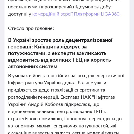
посиланнями та розширений підсумок за добу
доступні у
комерційній версії Платформи LIGA360.
Стисло про головне:
В Україні зростає роль децентралізованої
генерації: Київщина лідирує за
потужностями, а експерти закликають
відмовитись від великих ТЕЦ на користь
автономних систем
В умовах війни та постійних загроз для енергетичної
інфраструктури України дедалі більше уваги
приділяється децентралізації енергетики та
розподіленій генерації. Ексглава НАК "Нафтогаз
України" Андрій Коболєв підкреслює, що
відновлення великих централізованих ТЕЦ є
стратегічною помилкою, і пропонує переходити до
автономних, малих генеруючих потужностей, які
складніше вивести з ладу та легше модернізувати.