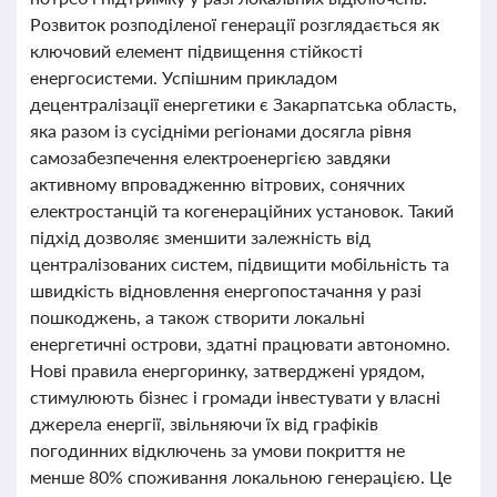
Розвиток розподіленої генерації розглядається як
ключовий елемент підвищення стійкості
енергосистеми. Успішним прикладом
децентралізації енергетики є Закарпатська область,
яка разом із сусідніми регіонами досягла рівня
самозабезпечення електроенергією завдяки
активному впровадженню вітрових, сонячних
електростанцій та когенераційних установок. Такий
підхід дозволяє зменшити залежність від
централізованих систем, підвищити мобільність та
швидкість відновлення енергопостачання у разі
пошкоджень, а також створити локальні
енергетичні острови, здатні працювати автономно.
Нові правила енергоринку, затверджені урядом,
стимулюють бізнес і громади інвестувати у власні
джерела енергії, звільняючи їх від графіків
погодинних відключень за умови покриття не
менше 80% споживання локальною генерацією. Це