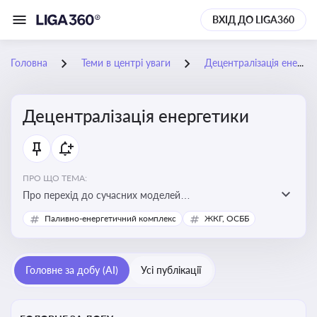
ВХІД ДО LIGA360
Головна
Теми в центрі уваги
Децентралізація енергетики
Децентралізація енергетики
ПРО ЩО ТЕМА:
Про перехід до сучасних моделей
енергозабезпечення, де виробництво електроенергії
Паливно-енергетичний комплекс
ЖКГ, ОСББ
здійснюється ближче до споживача. Це важливо для
підвищення енергонезалежності громад, зменшення
втрат при транспортуванні енергії та стимулювання
Головне за добу (AI)
Усі публікації
розвитку відновлюваних джерел