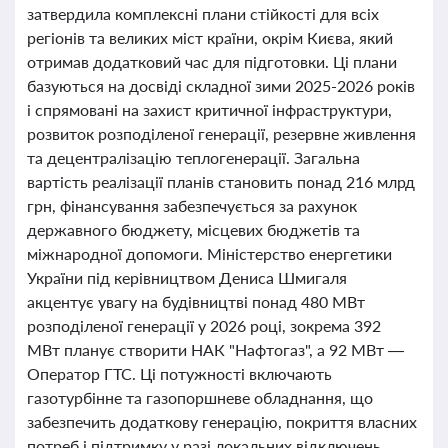
затвердила комплексні плани стійкості для всіх
регіонів та великих міст країни, окрім Києва, який
отримав додатковий час для підготовки. Ці плани
базуються на досвіді складної зими 2025-2026 років
і спрямовані на захист критичної інфраструктури,
розвиток розподіленої генерації, резервне живлення
та децентралізацію теплогенерації. Загальна
вартість реалізації планів становить понад 216 млрд
грн, фінансування забезпечується за рахунок
державного бюджету, місцевих бюджетів та
міжнародної допомоги. Міністерство енергетики
України під керівництвом Дениса Шмигаля
акцентує увагу на будівництві понад 480 МВт
розподіленої генерації у 2026 році, зокрема 392
МВт планує створити НАК "Нафтогаз", а 92 МВт —
Оператор ГТС. Ці потужності включають
газотурбінне та газопоршневе обладнання, що
забезпечить додаткову генерацію, покриття власних
потреб і підтримку у разі локальних відключень.