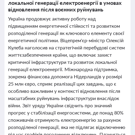
локальної генерації електроенергії в умовах
відновлення після воєнних руйнувань
Україна продовжує активну роботу над
підвищенням енергетичної стійкості та розвитком
розподіленої генерації як ключового елементу своєї
енергетичної політики. Віцепрем'єр-міністр Олексій
Кулеба наголосив на стратегічній перебудові систем
життєзабезпечення країни, що включає захист
критичної інфраструктури та розвиток локальної
генерації електроенергії. Міжнародна підтримка,
зокрема фінансова допомога Нідерландів у розмірі
25 млн євро, сприяє реалізації цих завдань, що є
особливо важливим у контексті відновлення після
масштабних руйнувань інфраструктури внаслідок
війни. Звіт уряду України свідчить про значний
прогрес у стабілізації енергосистеми, де понад 80%
споживачів отримують електроенергію за рахунок
розподіленої генерації, яка не підлягає відключенню
під час графіків погодинних відключень. Планується