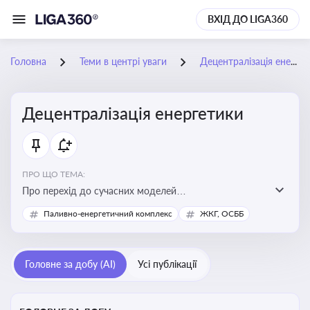
ВХІД ДО LIGA360
Головна
Теми в центрі уваги
Децентралізація енергетики
Децентралізація енергетики
ПРО ЩО ТЕМА:
Про перехід до сучасних моделей
енергозабезпечення, де виробництво електроенергії
Паливно-енергетичний комплекс
ЖКГ, ОСББ
здійснюється ближче до споживача. Це важливо для
підвищення енергонезалежності громад, зменшення
втрат при транспортуванні енергії та стимулювання
Головне за добу (AI)
Усі публікації
розвитку відновлюваних джерел