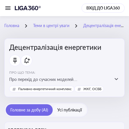
ВХІД ДО LIGA360
Головна
Теми в центрі уваги
Децентралізація енергетики
Децентралізація енергетики
ПРО ЩО ТЕМА:
Про перехід до сучасних моделей
енергозабезпечення, де виробництво електроенергії
Паливно-енергетичний комплекс
ЖКГ, ОСББ
здійснюється ближче до споживача. Це важливо для
підвищення енергонезалежності громад, зменшення
втрат при транспортуванні енергії та стимулювання
Головне за добу (AI)
Усі публікації
розвитку відновлюваних джерел