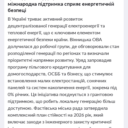
міжнародна підтримка сприяє енергетичній
безпеці
В Україні триває активний розвиток
децентралізованої генерації електроенергії та
теплової енергії, що є ключовим елементом
енергетичної безпеки країни. Вінницька ОВА
долучилася до робочої групи, де обговорювали стан
розподіленої генерації по регіонах та визначали
пріоритетні напрямки розвитку. Уряд запровадив
програму пільгового кредитування для
домогосподарств, ОСББ та бізнесу, що стимулює
встановлення малих електростанцій, сонячних
панелей та систем накопичення енергії, зокрема під
0% річних. Ця ініціатива поєднується з грантовою
підтримкою, що робить локальну генерацію більш
доступною. Фастівська міська рада затвердила
комплексний план стійкості на 2026 рік, який
включає заходи з інженерного захисту критичної