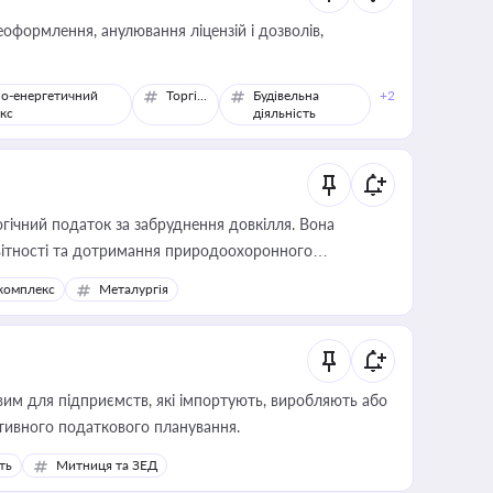
оформлення, анулювання ліцензій і дозволів,
о-енергетичний
Торгівля
Будівельна
+2
кс
діяльність
гічний податок за забруднення довкілля. Вона
звітності та дотримання природоохоронного
комплекс
Металургія
вим для підприємств, які імпортують, виробляють або
тивного податкового планування.
ть
Митниця та ЗЕД