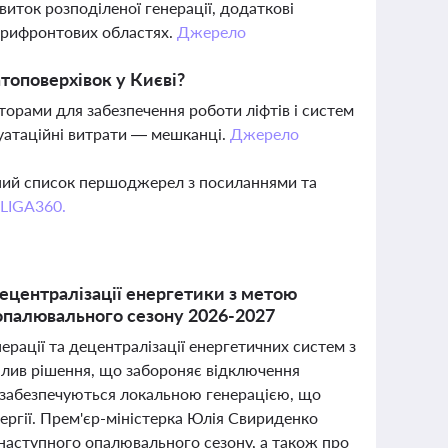
виток розподіленої генерації, додаткові
прифронтових областях.
Джерело
топоверхівок у Києві?
орами для забезпечення роботи ліфтів і систем
луатаційні витрати — мешканці.
Джерело
вний список першоджерел з посиланнями та
 LIGA360.
децентралізації енергетики з метою
 опалювального сезону 2026-2027
рації та децентралізації енергетичних систем з
валив рішення, що забороняє відключення
ії забезпечуються локальною генерацією, що
ргії. Прем'єр-міністерка Юлія Свириденко
 наступного опалювального сезону, а також про