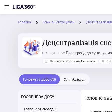
Головна
Теми в центрі уваги
Децентралізаці
Децентралізація ен
Про перехід до сучасних мо
ПРО ЩО ТЕМА:
підвищення енергонезалежн
Паливно-енергетичний комплекс
ЖКГ
Головне за добу (AI)
Усі публікації
ГОЛОВНЕ ЗА ДОБУ
Головне за 
Головне за сьогодні
Опрацьова