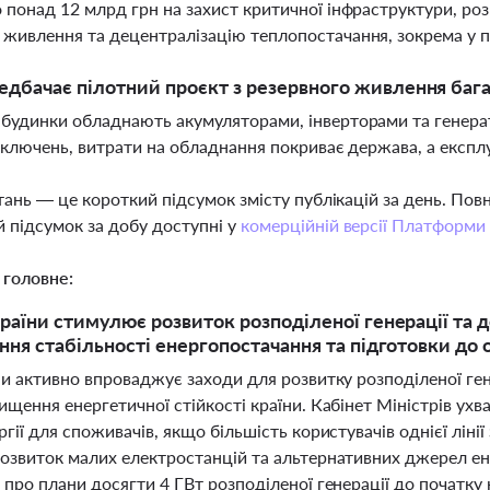
 понад 12 млрд грн на захист критичної інфраструктури, роз
живлення та децентралізацію теплопостачання, зокрема у 
дбачає пілотний проєкт з резервного живлення бага
будинки обладнають акумуляторами, інверторами та генерат
ідключень, витрати на обладнання покриває держава, а експ
тань — це короткий підсумок змісту публікацій за день. По
 підсумок за добу доступні у
комерційній версії Платформи
 головне:
раїни стимулює розвиток розподіленої генерації та 
ння стабільності енергопостачання та підготовки до
и активно впроваджує заходи для розвитку розподіленої гене
щення енергетичної стійкості країни. Кабінет Міністрів ух
гії для споживачів, якщо більшість користувачів однієї лін
озвиток малих електростанцій та альтернативних джерел ене
про плани досягти 4 ГВт розподіленої генерації до початку