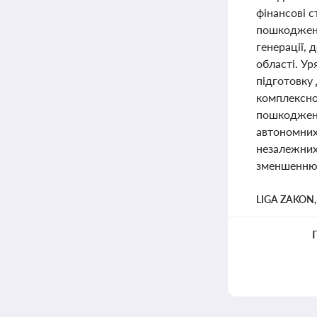
фінансові с
пошкоджень
генерації,
області. У
підготовку 
комплексног
пошкодженн
автономних
незалежних
зменшенню 
LIGA ZAKON