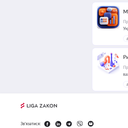
М
Пр
Ук
ін
Ри
Пр
ва
Зв'язатися: