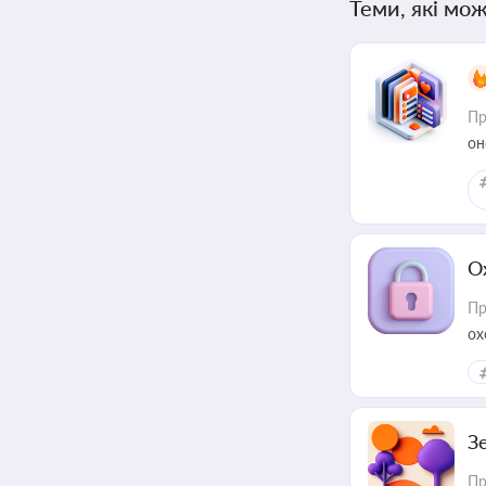
Теми, які мож
Пр
он
О
Пр
ох
З
Пр