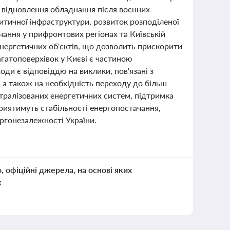
на відновлення обладнання після воєнних
тичної інфраструктури, розвиток розподіленої
ання у прифронтових регіонах та Київській
нергетичних об'єктів, що дозволить прискорити
агатоповерхівок у Києві є частиною
оди є відповіддю на виклики, пов'язані з
 а також на необхідність переходу до більш
нтралізованих енергетичних систем, підтримка
риятимуть стабільності енергопостачання,
ргонезалежності України.
о, офіційні джерела, на основі яких
к