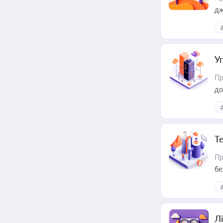
дж
У
Пр
до
Т
Пр
бе
Лі