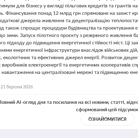
тимули для бізнесу у вигляді пільгових кредитів та грантів 
. Фінансування понад 12 млрд грн спрямоване на захист кри
 додаткові джерела живлення та децентралізацію теплопостач
ряд також спрощує процедури будівництва та проектування е
до зими. Запуск пілотного проєкту з резервного живлення б
о підходу до підвищення енергетичної стійкості міст. Ці зах
ями енергетичної інфраструктури внаслідок військових дій,
, екологічних та ефективних джерел енергії. Розвиток деце
 виробників електроенергії та енергетичних кооперативів сп
навантаження на централізовані мережі та підвищенню ене
,
21 березня 2026
Повний AI-огляд дня та посилання на всі новини, статті, віде
сформований цей підсумо
ОЗНАЙОМИТИСЯ