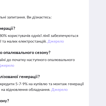
ьні запитання. Ви дізнаєтесь:
нерації?
0% користувачів однієї лінії забезпечуються
ї та малих електростанцій.
Джерело
до опалювального сезону?
раїні до початку наступного опалювального
Джерело
ізованої генерації?
 кредити 5-7-9% на купівлю та монтаж генерації
ти на відновлення обладнання.
Джерело
зону?