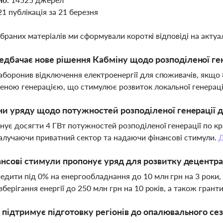
21 публікація за 21 березня
ібраних матеріалів ми сформували короткі відповіді на актуал
дбачає нове рішення Кабміну щодо розподіленої ге
аборонив відключення електроенергії для споживачів, якщо 8
еною генерацією, що стимулює розвиток локальної генераці
ни уряду щодо потужностей розподіленої генерації 
нує досягти 4 ГВт потужностей розподіленої генерації по к
залучаючи приватний сектор та надаючи фінансові стимули.
ансові стимули пропонує уряд для розвитку децентрал
едити під 0% на енергообладнання до 10 млн грн на 3 роки,
 зберігання енергії до 250 млн грн на 10 років, а також гран
 підтримує підготовку регіонів до опалювального се