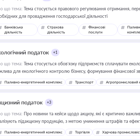
о що тема:
Тема стосується правового регулювання отримання, пере
обхідних для провадження господарської діяльності
Банківська
Страхова
Фінансові
Паливн
діяльність
діяльність
послуги
компле
кологічний податок
+1
о що тема:
Тема стосується обов’язку підприємств сплачувати еколо
жлива для екологічного контролю бізнесу, формування фінансової 
конодавства
Паливно-енергетичний комплекс
Транспорт
Агропромисловий 
кцизний податок
+3
о що тема:
Про новини та кейси щодо акцизу, які є критично важли
алізують підакцизну продукцію, з метою уникнення штрафів та ефек
Паливно-енергетичний комплекс
Торгівля
Харчова промисловіс