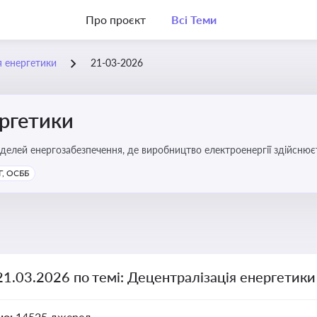
Про проєкт
Всі Теми
я енергетики
21-03-2026
ергетики
делей енергозабезпечення, де виробництво електроенергії здійсню
ості громад, зменшення втрат при транспортуванні енергії та сти
, ОСББ
21.03.2026 по темі: Децентралізація енергетики
но:
14525 джерел