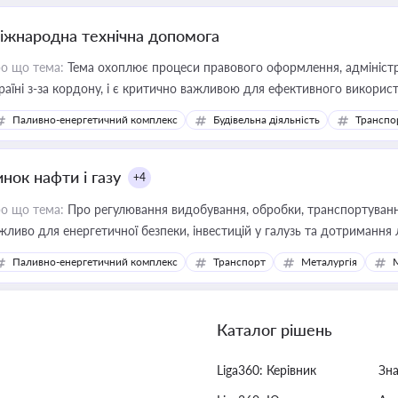
іжнародна технічна допомога
о що тема:
Тема охоплює процеси правового оформлення, адміністр
раїні з-за кордону, і є критично важливою для ефективного використ
фраструктурних проєктів
Паливно-енергетичний комплекс
Будівельна діяльність
Транспо
нок нафти і газу
+4
о що тема:
Про регулювання видобування, обробки, транспортування
жливо для енергетичної безпеки, інвестицій у галузь та дотримання 
Паливно-енергетичний комплекс
Транспорт
Металургія
Каталог рішень
Liga360: Керівник
Зн