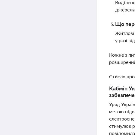
Виділено
джерела 
Що пере
Житлові 
у разі в
Кожне з пи
розширений
Стисло про
Кабмін Ук
забезпече
Уряд Україн
метою підви
електроенер
стимулює р
повідомила 