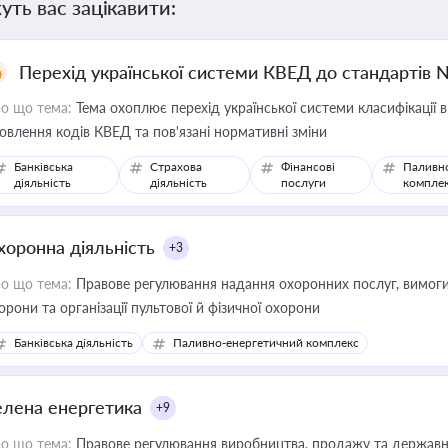
уть вас зацікавити:
Перехід української системи КВЕД до стандартів 
о що тема:
Тема охоплює перехід української системи класифікації в
овлення кодів КВЕД та пов'язані нормативні зміни
Банківська
Страхова
Фінансові
Паливн
діяльність
діяльність
послуги
компле
хоронна діяльність
+3
о що тема:
Правове регулювання надання охоронних послуг, вимоги д
орони та організації пультової й фізичної охорони
Банківська діяльність
Паливно-енергетичний комплекс
елена енергетика
+9
о що тема:
Правове регулювання виробництва, продажу та державної