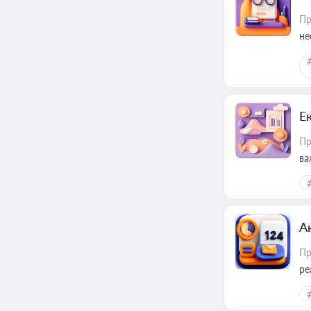
Пр
не
Е
Пр
ва
за
А
Пр
ре