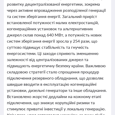
розвитку децентралізованої енергетики, зокрема
через активне впровадження розподіленої генерації
та систем зберігання енергії. Загальний приріст
встановленої потужності малих електростанцій,
когенераційних установок та альтернативних
джерел склав понад 640 МВт, а потужність нових
систем зберігання енергії зросла у 254 рази, що
суттєво підвищує стабільність та гнучкість
енергосистеми. Ці заходи сприяють зменшенню
залежності від централізованих джерел та
підвищують енергетичну безпеку країни. Важливою
складовою стратегії стало спрощення процедур
підключення резервного обладнання, що дозволяє
швидше вводити в експлуатацію когенераційні
установки, дизельні генератори та інше обладнання.
Встановлено жорсткі дедлайни на кожному етапі
підключення, що знижує корупційні ризики та
стимулює приватні інвестиції у локальну генерацію.
Крім того, уряд запровадив механізм, за яким лінії з