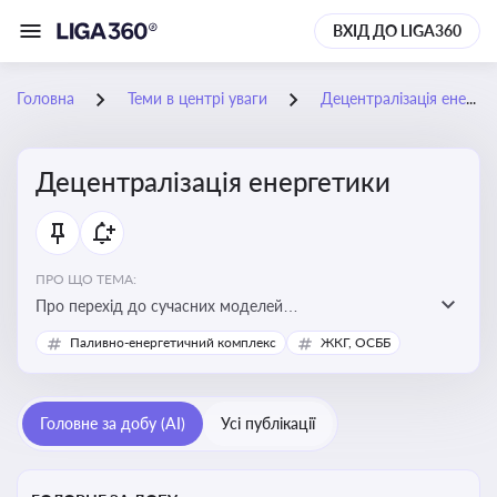
ВХІД ДО LIGA360
Головна
Теми в центрі уваги
Децентралізація енергетики
Децентралізація енергетики
ПРО ЩО ТЕМА:
Про перехід до сучасних моделей
енергозабезпечення, де виробництво електроенергії
Паливно-енергетичний комплекс
ЖКГ, ОСББ
здійснюється ближче до споживача. Це важливо для
підвищення енергонезалежності громад, зменшення
втрат при транспортуванні енергії та стимулювання
Головне за добу (AI)
Усі публікації
розвитку відновлюваних джерел