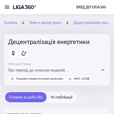
ВХІД ДО LIGA360
Головна
Теми в центрі уваги
Децентралізація енергетики
Децентралізація енергетики
ПРО ЩО ТЕМА:
Про перехід до сучасних моделей
енергозабезпечення, де виробництво електроенергії
Паливно-енергетичний комплекс
ЖКГ, ОСББ
здійснюється ближче до споживача. Це важливо для
підвищення енергонезалежності громад, зменшення
втрат при транспортуванні енергії та стимулювання
Головне за добу (AI)
Усі публікації
розвитку відновлюваних джерел