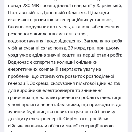
понад 230 МВт розподіленої генерації у Харківській,
Полтавській та Донецькій областях. Ці заходи
включають розвиток когенераційних установок,
блочно-модульних котелень, а також забезпечення
резервного живлення систем тепло-,
водопостачання і водовідведення. Загальна потреба
у фінансуванні сягає понад 39 млрд грн, при цьому
уряд уже виділив значні кошти на перші етапи робіт.
Водночас експерти та колишні очільники
енергетичних компаній звертають увагу на
проблеми, що стримують розвиток розподіленої
генерації. Зокрема, скасування пільгової ціни на газ
для виробників електроенергії та зниження
граничних цін на електроенергію роблять інвестиції
у нові проєкти нерентабельними, що призводить до
зупинки будівництва нових потужностей і ризику
дефіциту електроенергії. Окрім того, російські
війська визначили об'єкти малої генерації новою