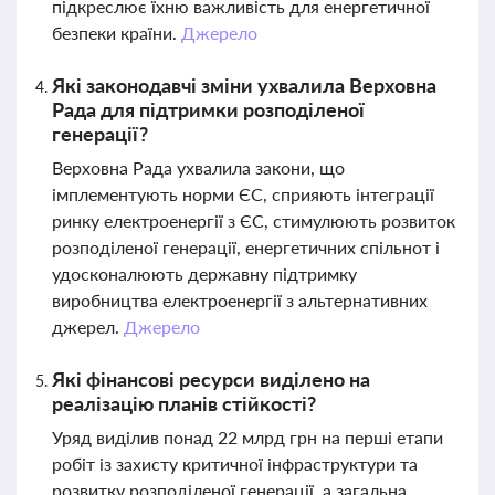
підкреслює їхню важливість для енергетичної
безпеки країни.
Джерело
Які законодавчі зміни ухвалила Верховна
Рада для підтримки розподіленої
генерації?
Верховна Рада ухвалила закони, що
імплементують норми ЄС, сприяють інтеграції
ринку електроенергії з ЄС, стимулюють розвиток
розподіленої генерації, енергетичних спільнот і
удосконалюють державну підтримку
виробництва електроенергії з альтернативних
джерел.
Джерело
Які фінансові ресурси виділено на
реалізацію планів стійкості?
Уряд виділив понад 22 млрд грн на перші етапи
робіт із захисту критичної інфраструктури та
розвитку розподіленої генерації, а загальна