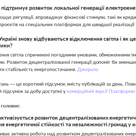
 підтримує розвиток локальної генерації електроене
ощує регуляції, впроваджує фінансові стимули, такі як кред
проєктів на спеціальних платформах для швидшої реалізації 
Україні знову відбуваються відключення світла і як ц
тики?
ння світла спричинені погодними умовами, обмеженнями ім
и. Розвиток децентралізованої генерації допоміг би зменшит
и стабільність енергопостачання.
Джерело
тань — це короткий підсумок змісту публікацій за день. По
 підсумок за добу доступні у
комерційній версії Платформи
 головне:
 активізується розвиток децентралізованих енергетич
я енергетичної стійкості та незалежності громад у ко
триває активна робота над розвитком децентралізованих енер