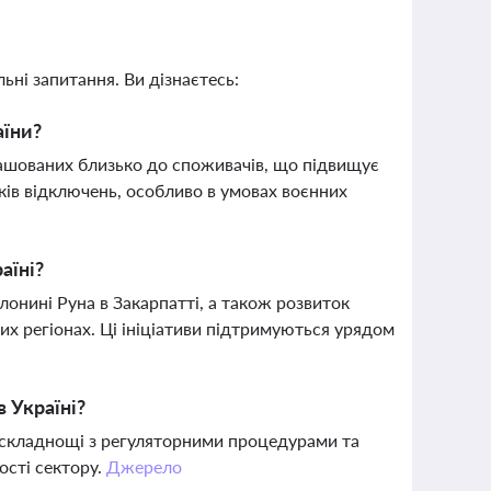
ьні запитання. Ви дізнаєтесь:
аїни?
ташованих близько до споживачів, що підвищує
ків відключень, особливо в умовах воєнних
аїні?
лонині Руна в Закарпатті, а також розвиток
их регіонах. Ці ініціативи підтримуються урядом
 Україні?
, складнощі з регуляторними процедурами та
ості сектору.
Джерело