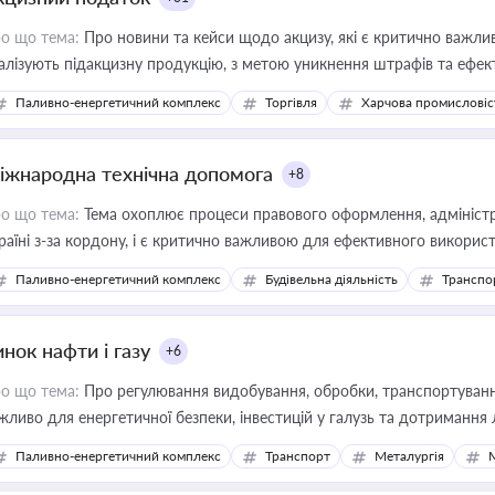
о що тема:
Про новини та кейси щодо акцизу, які є критично важли
алізують підакцизну продукцію, з метою уникнення штрафів та ефек
Паливно-енергетичний комплекс
Торгівля
Харчова промисловіс
іжнародна технічна допомога
+8
о що тема:
Тема охоплює процеси правового оформлення, адміністр
раїні з-за кордону, і є критично важливою для ефективного використ
фраструктурних проєктів
Паливно-енергетичний комплекс
Будівельна діяльність
Транспо
нок нафти і газу
+6
о що тема:
Про регулювання видобування, обробки, транспортування
жливо для енергетичної безпеки, інвестицій у галузь та дотримання 
Паливно-енергетичний комплекс
Транспорт
Металургія