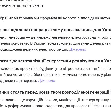
7 публікацій за 11 квітня
ібраних матеріалів ми сформували короткі відповіді на актуал
 розподілена генерація і чому вона важлива для Укр
ена генерація — це мережа невеликих електростанцій, роз
ь енергосистеми. В Україні вона важлива для зменшення ризи
 пошкоджень великих електростанцій.
Джерело
єкти з децентралізації енергетики реалізуються в Укр
 ключових проєктів є будівництво вітроелектростанції на По
ційних установок, біоенергетики і модульних котелень у різн
родними партнерами.
Джерело
лики стоять перед розвитком розподіленої генерації в
виклики — це корупційні схеми, маніпуляції на енергоринку
ість реформування законодавства для прозорості і ефективн