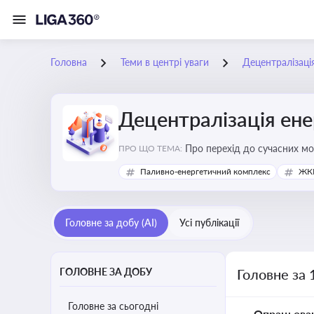
Головна
Теми в центрі уваги
Децентралізаці
Децентралізація ен
Про перехід до сучасних мо
ПРО ЩО ТЕМА:
підвищення енергонезалежн
Паливно-енергетичний комплекс
ЖКГ
Головне за добу (AI)
Усі публікації
ГОЛОВНЕ ЗА ДОБУ
Головне за 
Головне за сьогодні
Опрацьова