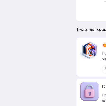
Теми, які мож
Пр
он
О
Пр
ох