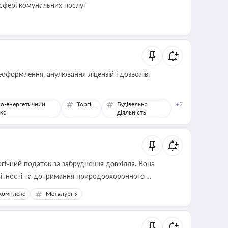
 сфері комунальних послуг
оформлення, анулювання ліцензій і дозволів,
о-енергетичний
Торгівля
Будівельна
+2
кс
діяльність
гічний податок за забруднення довкілля. Вона
звітності та дотримання природоохоронного
комплекс
Металургія