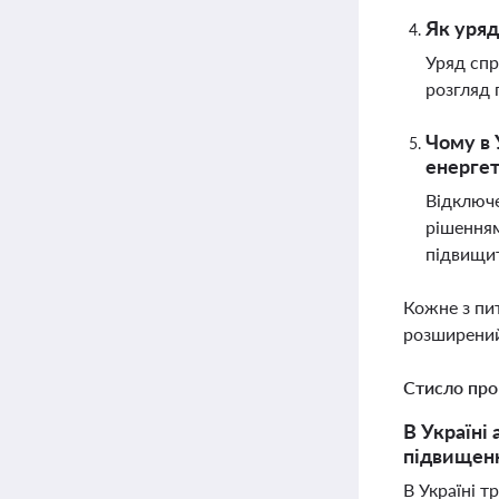
Як уряд
Уряд спр
розгляд 
Чому в 
енерге
Відключе
рішенням
підвищит
Кожне з пи
розширений
Стисло про
В Україні
підвищенн
В Україні 