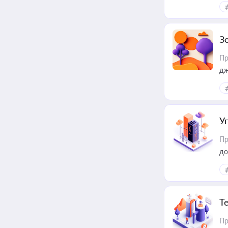
З
Пр
дж
У
Пр
до
Т
Пр