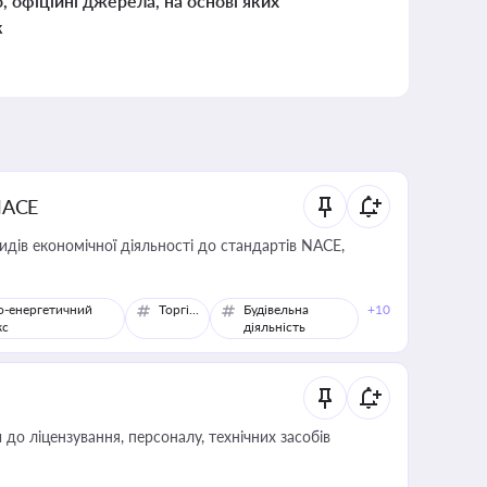
о, офіційні джерела, на основі яких
к
NACE
идів економічної діяльності до стандартів NACE,
о-енергетичний
Торгівля
Будівельна
+10
кс
діяльність
о ліцензування, персоналу, технічних засобів