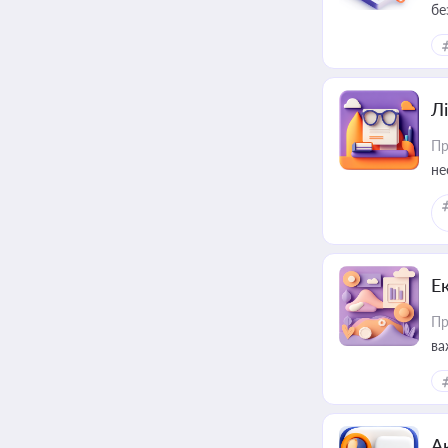
бе
Лі
Пр
не
Е
Пр
ва
за
А