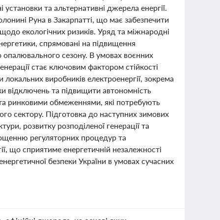
ні установки та альтернативні джерела енергії.
лонині Руна в Закарпатті, що має забезпечити
 щодо екологічних ризиків. Уряд та міжнародні
енергетики, спрямовані на підвищення
о опалювального сезону. В умовах воєнних
енерації стає ключовим фактором стійкості
 локальних виробників електроенергії, зокрема
ки відключень та підвищити автономність
и та ринковими обмеженнями, які потребують
ого сектору. Підготовка до наступних зимових
тури, розвитку розподіленої генерації та
прощенню регуляторних процедур та
ії, що сприятиме енергетичній незалежності
енергетичної безпеки України в умовах сучасних