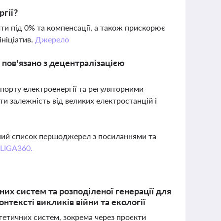
ргії?
ити під 0% та компенсації, а також прискорює
ініціатив.
Джерело
е пов’язано з децентралізацією
порту електроенергії та регуляторними
и залежність від великих електростанцій і
вний список першоджерел з посиланнями та
 LIGA360.
них систем та розподіленої генерації для
нтексті викликів війни та екології
гетичних систем, зокрема через проєкти