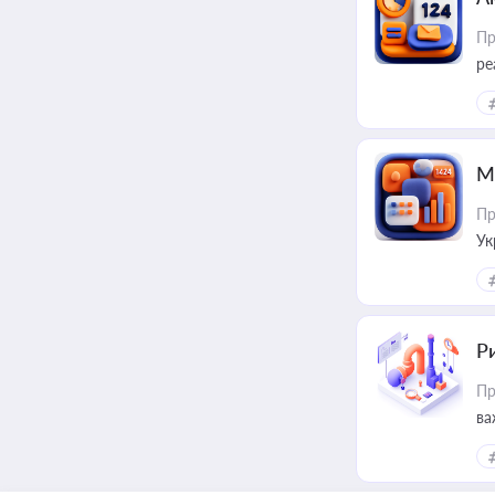
Пр
ре
М
Пр
Ук
ін
Ри
Пр
ва