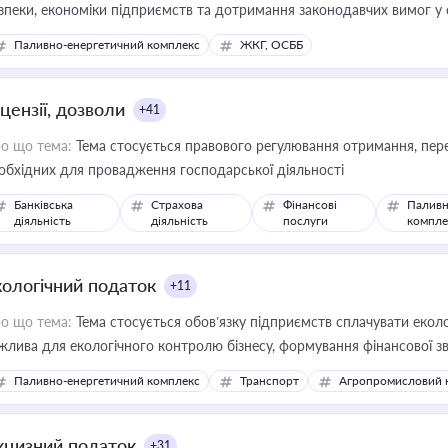
зпеки, економіки підприємств та дотримання законодавчих вимог у
Паливно-енергетичний комплекс
ЖКГ, ОСББ
цензії, дозволи
+41
о що тема:
Тема стосується правового регулювання отримання, пере
обхідних для провадження господарської діяльності
Банківська
Страхова
Фінансові
Паливн
діяльність
діяльність
послуги
компле
кологічний податок
+11
о що тема:
Тема стосується обов’язку підприємств сплачувати еколо
жлива для екологічного контролю бізнесу, формування фінансової 
конодавства
Паливно-енергетичний комплекс
Транспорт
Агропромисловий 
кцизний податок
+31