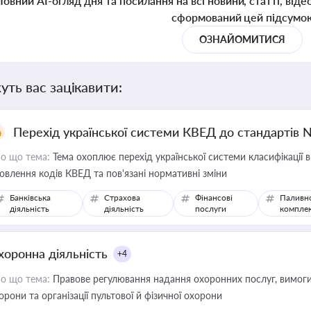
Повний AI-огляд дня та посилання на всі новини, статті, віде
сформований цей підсумо
ОЗНАЙОМИТИСЯ
уть вас зацікавити:
Перехід української системи КВЕД до стандартів 
о що тема:
Тема охоплює перехід української системи класифікації в
овлення кодів КВЕД та пов'язані нормативні зміни
Банківська
Страхова
Фінансові
Паливн
діяльність
діяльність
послуги
компле
хоронна діяльність
+4
о що тема:
Правове регулювання надання охоронних послуг, вимоги д
орони та організації пультової й фізичної охорони