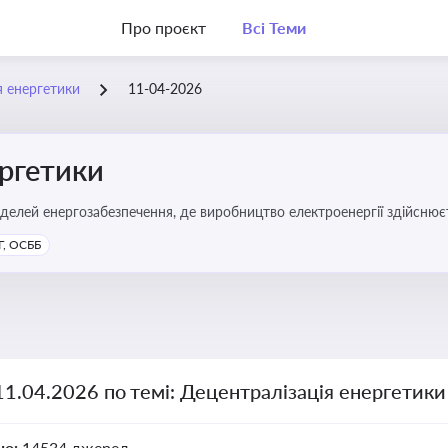
Про проєкт
Всі Теми
я енергетики
11-04-2026
ергетики
делей енергозабезпечення, де виробництво електроенергії здійсню
ості громад, зменшення втрат при транспортуванні енергії та сти
, ОСББ
11.04.2026 по темі: Децентралізація енергетики
но:
14534 джерел