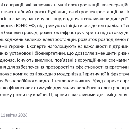
ї генерації, які включають малі електростанції, когенерацій
є масштабний проєкт будівництва вітроелектростанції на По
гією значну частину регіону, водночас викликаючи дискусії
зокрема ЮНІСЕФ, підтримують ініціативи з децентралізації 
ої безпеки громад, розвиток інфраструктури та підготовку д
пошкоджень великих електростанцій, розвиток розподіленої г
еми України. Експерти наголошують на важливості підтримки
йних установок і біоенергетики, що дозволяє зменшити ризи
одночас, існують виклики, пов’язані з корупційними схемам
ня для забезпечення прозорості та ефективності енергетичн
лючає комплексні заходи з модернізації критичної інфраструк
ня безперебійного водо- і теплопостачання. Уряд сприяє с
ню фінансових стимулів для малих виробників електроенерг
алому розвитку країни. Ці кроки є важливими для зміцнення 
,
11 квітня 2026