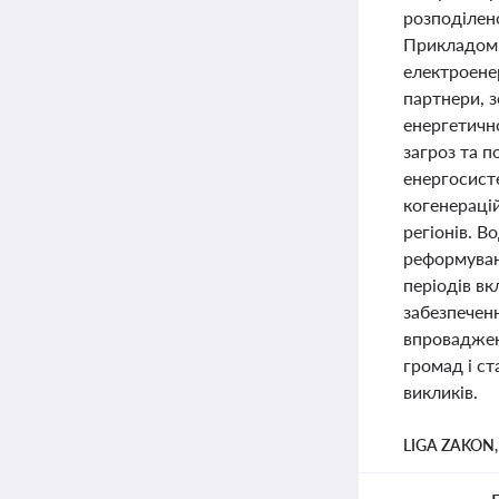
розподілено
Прикладом 
електроенер
партнери, 
енергетичн
загроз та 
енергосист
когенераці
регіонів. В
реформуван
періодів вк
забезпечен
впроваджен
громад і ст
викликів.
LIGA ZAKON